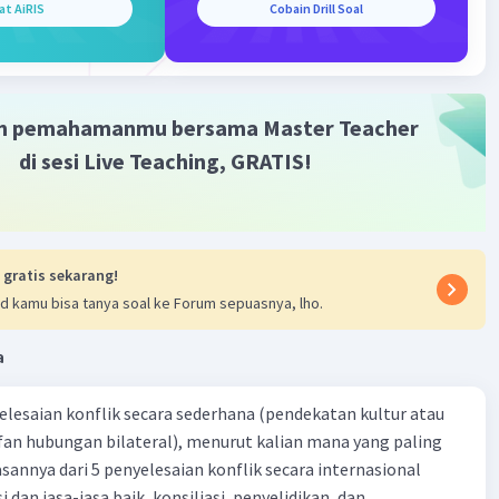
at AiRIS
Cobain Drill Soal
m pemahamanmu bersama Master Teacher
di sesi Live Teaching, GRATIS!
 gratis sekarang!
d kamu bisa tanya soal ke Forum sepuasnya, lho.
a
yelesaian konflik secara sederhana (pendekatan kultur atau
 fan hubungan bilateral), menurut kalian mana yang paling
ik secara internasional
i dan jasa-jasa baik, konsiliasi, penyelidikan, dan