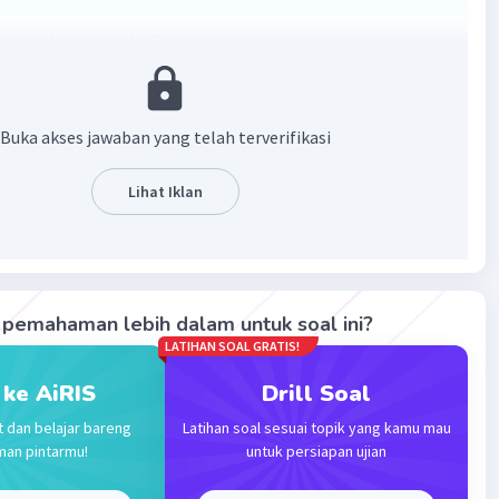
mines(-) x mines(-) = plus(+)
·
0.0
(
0
)
Balas
ating
Buka akses jawaban yang telah terverifikasi
Level 100
Lihat Iklan
00:13
terverifikasi
25 (minus dikali minus = positif)
Iklan
pemahaman lebih dalam untuk soal ini?
·
0.0
(
0
)
Balas
ating
LATIHAN SOAL GRATIS!
 ke AiRIS
Drill Soal
t dan belajar bareng
Latihan soal sesuai topik yang kamu mau
man pintarmu!
untuk persiapan ujian