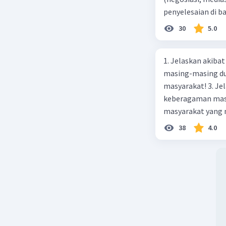
penyelesaian di 
paling efektif, be
30
5.0
1. Jelaskan akibat keber
masing-masing dua
masyarakat! 3. Jelaskan macam-macam konflik yang terjadi akibat
keberagaman masyarakat
masyarakat yang memi
merupakan negara 
38
4.0
ras, bahasa, dan 
kalian lakukan un