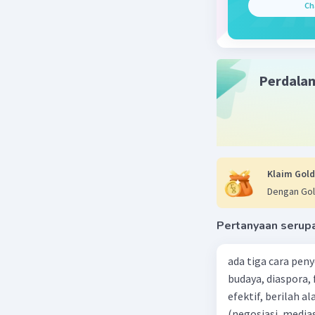
Ch
Perdala
Klaim Gold
Dengan Gol
Pertanyaan serup
ada tiga cara pen
budaya, diaspora,
efektif, berilah alasannya dari 5 penyelesaian konfl
(negosiasi, medias