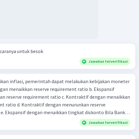
 caranya untuk besok
Jawaban terverifikasi
kan inflasi, pemerintah dapat melakukan kebijakan moneter
dengan menaikkan reserve requirement ratio b. Ekspansif
n reserve requirement ratio c. Kontraktif dengan menaikkan
nt ratio d. Kontraktif dengan menurunkan reserve
. Ekspansif dengan menaikkan tingkat diskonto Bila Bank
n kebijakan moneter ekspansif, ceteris paribus maka .... a.
Jawaban terverifikasi
asi di mana bentuk kurva jumlah uang beredar (penawaran
iri bawah ke kanan atas b. Menimbulkan deflasi di mana bentuk