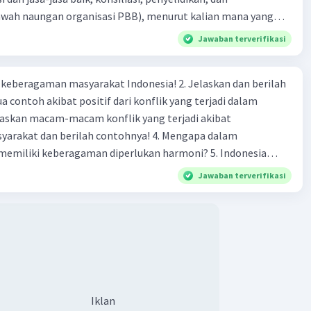
bawah naungan organisasi PBB), menurut kalian mana yang
rilah alasannya
Jawaban terverifikasi
agaman masyarakat Indonesia! 2. Jelaskan dan berilah
 contoh akibat positif dari konflik yang terjadi dalam
 dan berilah contohnya! 4. Mengapa dalam
liki keberagaman diperlukan harmoni? 5. Indonesia
yang kaya akan keberagaman baik dilihat dari agama, suku,
Jawaban terverifikasi
budaya. Berdasarkan pernyataan tersebut, apa yang dapat
tuk menjaga keberagaman supaya terhindar dari konflik?
Iklan