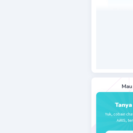
25 karena 
Beri R
ILHAM R
19 April 2024 
Jawaban 
-5 x -5 = 
Mau 
Beri R
Tanya
Yuk, cobain cha
AiRIS, te