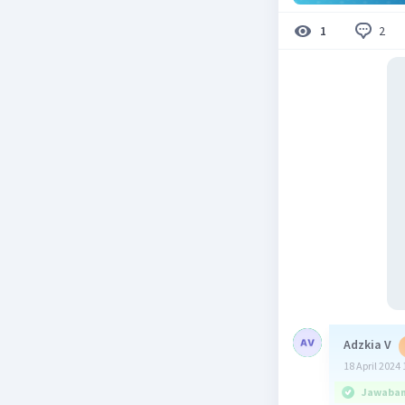
2
1
Adzkia V
18 April 2024 
Jawaban 