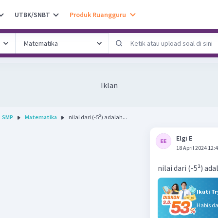
UTBK/SNBT
Produk Ruangguru
Iklan
SMP
Matematika
nilai dari (-5²) adalah...
Elgi E
18 April 2024 12:
nilai dari (-5²) ada
Ikuti T
Habis d