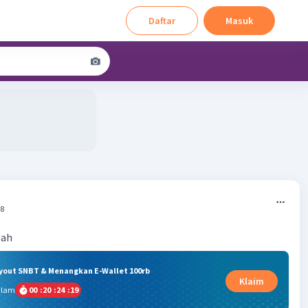
Daftar
Masuk
48
lah
ryout SNBT & Menangkan E-Wallet 100rb
Klaim
alam
00
:
20
:
24
:
18