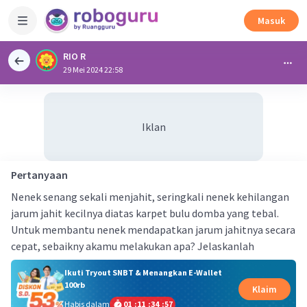
Masuk
RIO R
29 Mei 2024 22:58
Iklan
Pertanyaan
Nenek senang sekali menjahit, seringkali nenek kehilangan
jarum jahit kecilnya diatas karpet bulu domba yang tebal.
Untuk membantu nenek mendapatkan jarum jahitnya secara
cepat, sebaikny akamu melakukan apa? Jelaskanlah
Ikuti Tryout SNBT & Menangkan E-Wallet
100rb
Klaim
Habis dalam
01
:
11
:
34
:
57