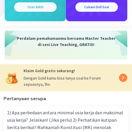
Chat AiRIS
Cobain Drill Soal
Kevin L
Gold
Level 87
31 Mei 2024 03:19
Jawaban terverifikasi
【Jawaban】: Menggunakan magnet.
Perdalam pemahamanmu bersama Master Teacher
【Penjelasan】: Jika nenek kehilangan jarum jahit
Iklan
di sesi Live Teaching, GRATIS!
kecilnya di atas karpet bulu domba yang tebal, salah
satu cara yang efektif untuk menemukannya adalah
dengan menggunakan magnet. Magnet akan menarik
jarum jahit yang terbuat dari logam, sehingga jarum jahit
Klaim Gold gratis sekarang!
tersebut akan menempel pada magnet dan mudah
Dengan Gold kamu bisa tanya soal ke Forum
ditemukan.
sepuasnya, lho.
·
0.0
(
0
)
Balas
Beri Rating
Pertanyaan serupa
1) Apa perbedaan antara minimal usia kerja dan maksimal
usia kerja? Jelaskan! (Jika perlu) 2) Perhatikan kutipan
berita berikut! Mahkamah Konstitusi (MK) menolak