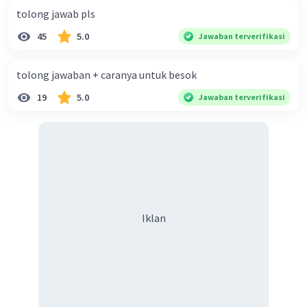
TIDAK CUKUP
tolong jawab pls
45
5.0
Jawaban terverifikasi
tolong jawaban + caranya untuk besok
19
5.0
Jawaban terverifikasi
·
5.0
(
2
)
Balas
Beri Rating
Iklan
Iklan