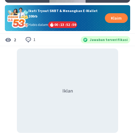
Ikuti Tryout SNBT & Menangkan E-Wallet
100rb
Klaim
Habis dalam
00
:
13
:
52
:
59
1
2
Jawaban terverifikasi
Iklan