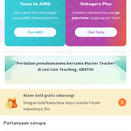
Tanya ke AiRIS
Roboguru Plus
2×(p+l)=200
Maka p+l=100
Yuk, cobain chat dan belajar
Dapatkan pembahasan soal
ga
bareng AiRIS, teman pintarmu!
pake lama
, langsung dari Tutor!
Kita mau mencari panjang sisi-sisinya
P x l = 2500
Chat AiRIS
Chat Tutor
P=2500/l
Masukkan ke rumus keliling:
P+l=100
2500/l + l=100
Perdalam pemahamanmu bersama Master Teacher
Lihat foto pertama untuk cara mendapatkan lebar.
di sesi Live Teaching, GRATIS!
Lebar=50 m
Selanjutnya masukkan ks rumus P=2500/l
Panjang=50
Klaim Gold gratis sekarang!
Lebar=50
Dengan Gold kamu bisa tanya soal ke Forum
sepuasnya, lho.
Jadi jawabannya ialah:
C. DUA PERNYATAAN CUKUP UNTUK
Pertanyaan serupa
MENJAWAB PERTANYAAN,NAMUN SATU SAJA