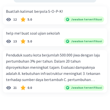
Buatlah kalimat berpola S-O-P-K!
12
5.0
Jawaban terverifikasi
help me! buat soal ujian sekolah
13
5.0
Jawaban terverifikasi
Penduduk suatu kota berjumlah 500.000 jiwa dengan laju
pertumbuhan 3% per tahun. Dalam 20 tahun
diproyeksikan meningkat tajam. Evaluasi dampaknya
adalah A. kebutuhan infrastruktur meningkat 3. tekanan
terhadap sumber daya bertambah C. pertumbuhan
eksponensial berdampak jangka panjang D. tidak
21
0.0
Jawaban terverifikasi
memengaruhi tata ruang E. proyeksi penduduk penting
untuk perencanaan