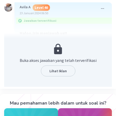
Avila A
Level 40
23 Januari 2024 06:50
Jawaban terverifikasi
Haloo,izin menjawab ya!!
Dalam soal diketahui bahwa seseorang ingin
menanam pohon di sekeliling tamannya yang
berbentuk persegi panjang, dengan jarak antar
pohon
5 m.
Buka akses jawaban yang telah terverifikasi
(1) Luas taman=2500m²
Pernyataan 1 tidak cukup. Karena bisa kita lihat
Lihat Iklan
pada rumus Luas Persegi panjang yaitu:
Panjang×Lebar=2500m²
Nah dengan rumus itu, kita belum bisa
mengetahui berapa panjang sisi-sisinya.
Mau pemahaman lebih dalam untuk soal ini?
(2) Keliling=200m
Ingat rumus keliling: