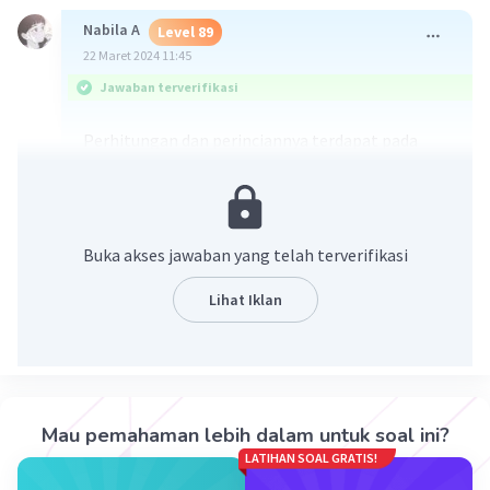
Nabila A
Level 89
22 Maret 2024 11:45
Jawaban terverifikasi
Perhitungan dan perinciannya terdapat pada
lampiran gambar berikut:
CATATAN!
Saya melampirkan juga gambar laporan laba
Buka akses jawaban yang telah terverifikasi
rugi, untuk mempermudah perhitungan dan
mengecek kebenaran jawaban.
Lihat Iklan
Semoga jawaban saya membantu anda ^_^
Terimakasih telah bertanya.
Mau pemahaman lebih dalam untuk soal ini?
LATIHAN SOAL GRATIS!