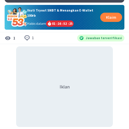
Ikuti Tryout SNBT & Menangkan E-Wallet
100rb
Klaim
Habis dalam
01
:
16
:
52
:
25
1
1
Jawaban terverifikasi
Iklan