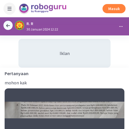
Masuk
R. R
30 Januari 2024 12:22
Iklan
Pertanyaan
mohon kak