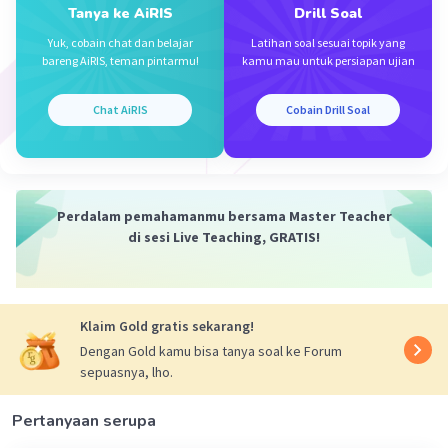
Tanya ke AiRIS
Drill Soal
Yuk, cobain chat dan belajar
Latihan soal sesuai topik yang
bareng AiRIS, teman pintarmu!
kamu mau untuk persiapan ujian
·
5.0
(
1
)
Balas
Beri Rating
Chat AiRIS
Cobain Drill Soal
Perdalam pemahamanmu bersama Master Teacher
di sesi Live Teaching, GRATIS!
Iklan
Klaim Gold gratis sekarang!
Dengan Gold kamu bisa tanya soal ke Forum
sepuasnya, lho.
Pertanyaan serupa