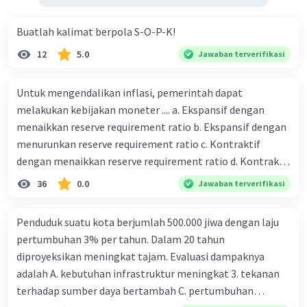
Buatlah kalimat berpola S-O-P-K!
12
5.0
Jawaban terverifikasi
Untuk mengendalikan inflasi, pemerintah dapat
melakukan kebijakan moneter .... a. Ekspansif dengan
menaikkan reserve requirement ratio b. Ekspansif dengan
menurunkan reserve requirement ratio c. Kontraktif
dengan menaikkan reserve requirement ratio d. Kontraktif
dengan menurunkan reserve requirement ratio e.
36
0.0
Jawaban terverifikasi
Ekspansif dengan menaikkan tingkat diskonto Bila Bank
Indonesia melakukan kebijakan moneter ekspansif,
Penduduk suatu kota berjumlah 500.000 jiwa dengan laju
ceteris paribus maka .... a. Menimbulkan inflasi di mana
pertumbuhan 3% per tahun. Dalam 20 tahun
bentuk kurva jumlah uang beredar (penawaran uang) naik
diproyeksikan meningkat tajam. Evaluasi dampaknya
dari kiri bawah ke kanan atas b. Menimbulkan deflasi di
adalah A. kebutuhan infrastruktur meningkat 3. tekanan
mana bentuk kurva jumlah uang beredar (penawaran
terhadap sumber daya bertambah C. pertumbuhan
uang) naik dari kiri bawah ke kanan atas c. Tingkat bunga