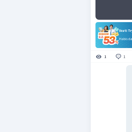
Ikuti T
Habis d
1
1