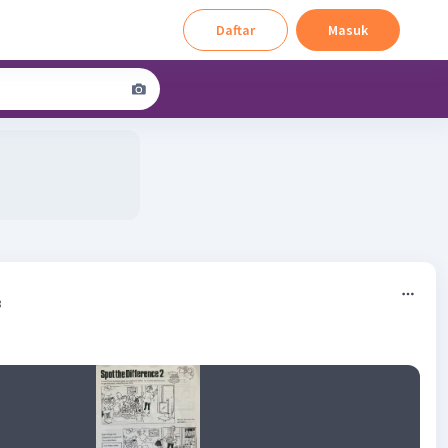
Daftar
Masuk
8