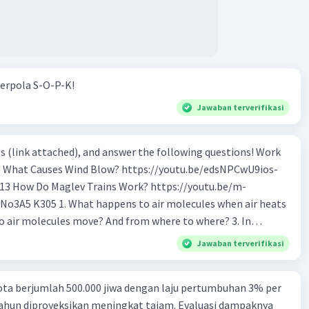
erpola S-O-P-K!
Jawaban terverifikasi
s (link attached), and answer the following questions! Work
os-
tu.be/m-
o air molecules when air heats
 Why do cold air molecules sink? 5. What
Jawaban terverifikasi
 the track? 6. How to make Maglev trains run
ta berjumlah 500.000 jiwa dengan laju pertumbuhan 3% per
ular trains? 9. If Maglev use magnet to float,
tahun diproyeksikan meningkat tajam. Evaluasi dampaknya
logy is being used to make