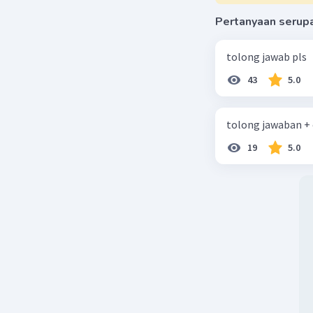
Pertanyaan serup
tolong jawab pls
43
5.0
tolong jawaban +
19
5.0