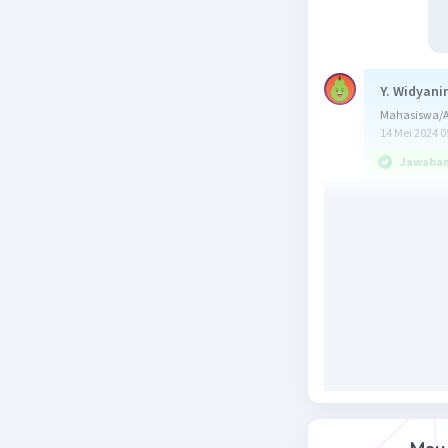
Y. Widyani
Mahasiswa/Al
14 Mei 2024 0
Jawaban 
Jawaban:
2. Somebo
Kamu dimi
gambar B.
Kita guna
piring ya
"Somebody
piring).