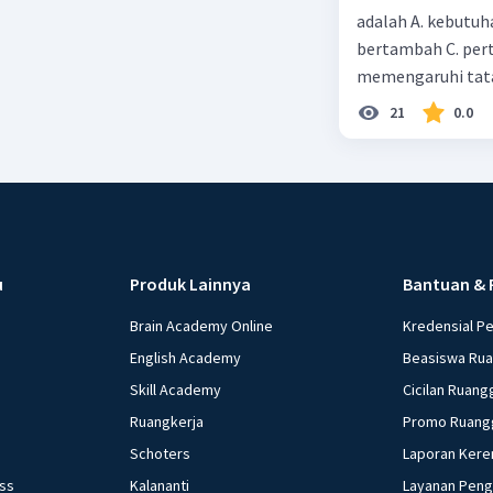
adalah A. kebutuh
powerful magnet a
bertambah C. per
memengaruhi tata
21
0.0
u
Produk Lainnya
Bantuan & 
Brain Academy Online
Kredensial P
English Academy
Beasiswa Ru
Skill Academy
Cicilan Ruang
Ruangkerja
Promo Ruang
Schoters
Laporan Kere
ess
Kalananti
Layanan Pen