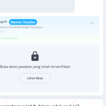
ngsih
Master Teacher
umni Universitas Negeri Surabaya
5:27
terverifikasi
dy had broken a plate.
nta untuk mencari kejadian-kejadian apa yang ada di
Buka akses jawaban yang telah terverifikasi
 Gunakan kata kerja yang ada di dalam kotak.
Lihat Iklan
kan kata 'break' (memecahkan), di gambar terlihat sebuah
ng pecah di lantai. Kalimatnya menjadi:
 had broken a plate." (Ada yang memecahkan sebuah