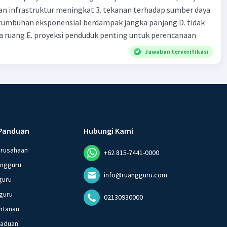
an infrastruktur meningkat 3. tekanan terhadap sumber daya
nd switch the poles electronically?
tumbuhan eksponensial berdampak jangka panjang D. tidak
 ruang E. proyeksi penduduk penting untuk perencanaan
Jawaban terverifikasi
Panduan
Hubungi Kami
erusahaan
+62 815-7441-0000
angguru
info@ruangguru.com
guru
guru
02130930000
ntanan
gaduan