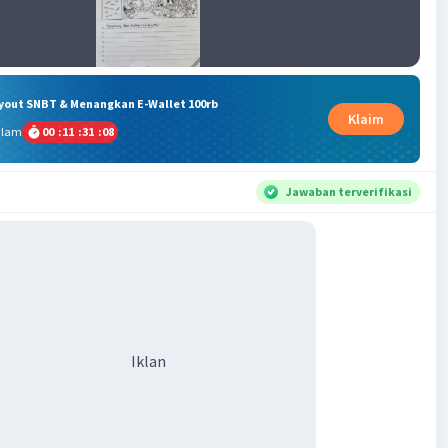
ryout SNBT & Menangkan E-Wallet 100rb
Klaim
alam
00
:
11
:
31
:
08
Jawaban terverifikasi
Iklan