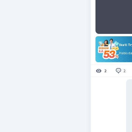
Ikuti T
Habis d
2
2