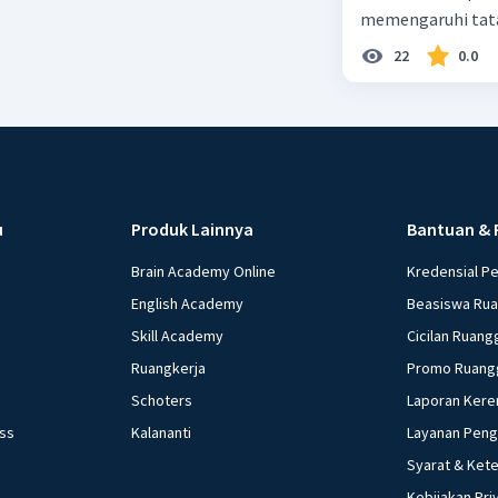
memengaruhi tata
22
0.0
u
Produk Lainnya
Bantuan & 
Brain Academy Online
Kredensial P
English Academy
Beasiswa Ru
Skill Academy
Cicilan Ruang
Ruangkerja
Promo Ruang
Schoters
Laporan Kere
ess
Kalananti
Layanan Pen
Syarat & Ket
Kebijakan Pri