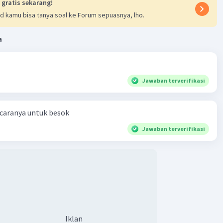
 gratis sekarang!
d kamu bisa tanya soal ke Forum sepuasnya, lho.
a
Jawaban terverifikasi
 caranya untuk besok
Jawaban terverifikasi
Iklan