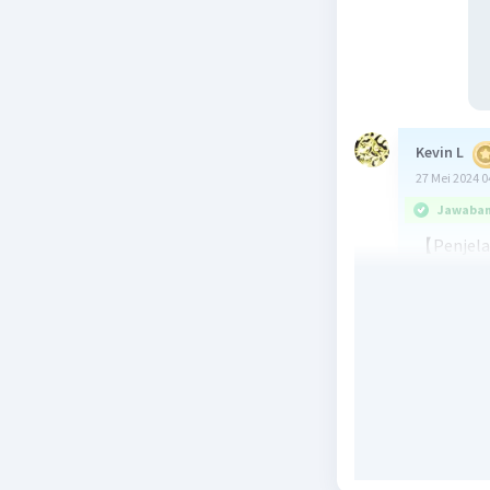
Kevin L
27 Mei 2024 0
Jawaban 
【Penjela
pencernaa
pencerna
karbohidr
pencernaa
yang diha
belas jar
pankreas.
menjadi g
adalah en