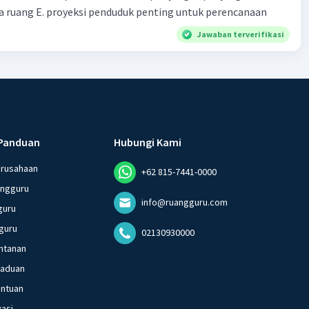
 ruang E. proyeksi penduduk penting untuk perencanaan
Jawaban terverifikasi
Panduan
Hubungi Kami
erusahaan
+62 815-7441-0000
angguru
info@ruangguru.com
guru
guru
02130930000
ntanan
gaduan
entuan
vasi