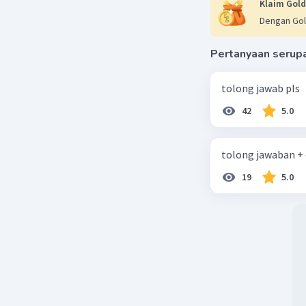
Klaim Gold
Dengan Gol
Pertanyaan serup
tolong jawab pls
42
5.0
tolong jawaban +
19
5.0