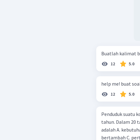
Buatlah kalimat b
12
5.0
help me! buat soal
12
5.0
Penduduk suatu ko
tahun. Dalam 20 
adalah A. kebutuh
bertambah C. per