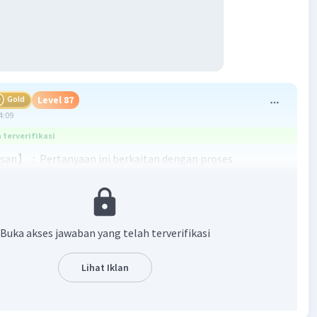
Gold
Level 87
4:09
terverifikasi
san】：Pertanyaan ini berkaitan dengan proses
n makanan di dalam tubuh manusia, khususnya tentang
an singkong rebus. Singkong rebus mengandung
at kompleks yang utamanya adalah pati. Proses
n karbohidrat dimulai di mulut dengan enzim amilase
Buka akses jawaban yang telah terverifikasi
silkan oleh kelenjar ludah, kemudian dilanjutkan di usus dua
i (duodenum) dengan bantuan enzim yang dihasilkan oleh
Lihat Iklan
 Enzim yang bertanggung jawab untuk mengubah pati
lukosa adalah amilase. Oleh karena itu, pilihan yang benar
zim amilase yang berfungsi mengubah zat tepung (pati)