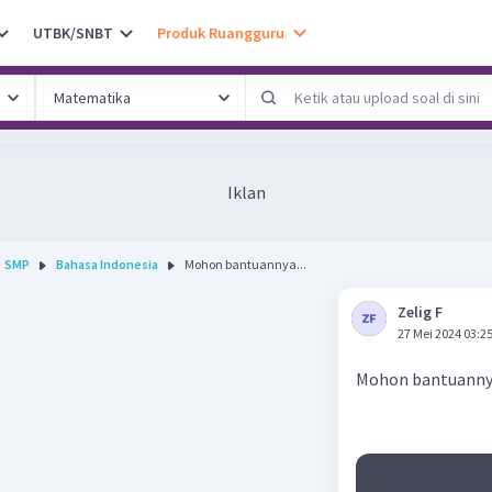
UTBK/SNBT
Produk Ruangguru
Iklan
SMP
Bahasa Indonesia
Mohon bantuannya...
Zelig F
27 Mei 2024 03:2
Mohon bantuann