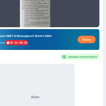
ryout SNBT & Menangkan E-Wallet 100rb
Klaim
alam
01
:
11
:
44
:
29
Jawaban terverifikasi
Iklan