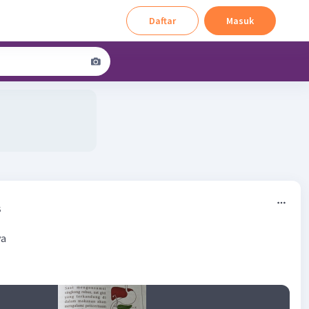
Daftar
Masuk
5
ya