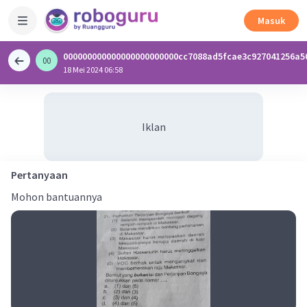
Masuk
000000000000000000000000cc7088ad5fcae3c927041256a5
00
0
18 Mei 2024 06:58
Iklan
Pertanyaan
Mohon bantuannya