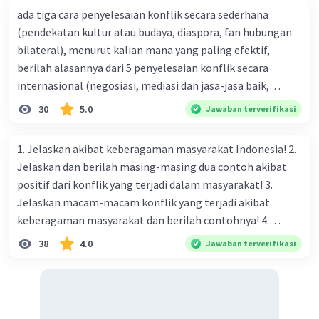
Makassar. Dengan demikian, poin yang tidak termasuk
ada tiga cara penyelesaian konflik secara sederhana
dalam isi Perjanjian Bongaya adalah Sultan Hassanudin
(pendekatan kultur atau budaya, diaspora, fan hubungan
harus meninggalkan Makassar, yang tidak termasuk
bilateral), menurut kalian mana yang paling efektif,
dalam isi perjanjian tersebut. Oleh karena itu, jawaban
untuk pertanyaan ini adalah nomor (4) dan (5), yang
berilah alasannya dari 5 penyelesaian konflik secara
menunjukkan bahwa Sultan Hassanudin harus
internasional (negosiasi, mediasi dan jasa-jasa baik,
meninggalkan Makassar dan VOC berhak untuk
konsiliasi, penyelidikan, dan penyelesaian di bawah
30
5.0
Jawaban terverifikasi
mengangkat dan memberhentikan raja Makassar bukan
naungan organisasi PBB), menurut kalian mana yang
merupakan isi dari Perjanjian Bongaya.
paling efektif, berilah alasannya
1. Jelaskan akibat keberagaman masyarakat Indonesia! 2.
【Jawaban】：d. (4) dan (5)
Jelaskan dan berilah masing-masing dua contoh akibat
positif dari konflik yang terjadi dalam masyarakat! 3.
·
0.0
(
0
)
Balas
Beri Rating
Jelaskan macam-macam konflik yang terjadi akibat
keberagaman masyarakat dan berilah contohnya! 4.
Mengapa dalam masyarakat yang memiliki keberagaman
38
4.0
Jawaban terverifikasi
diperlukan harmoni? 5. Indonesia merupakan negara yang
kaya akan keberagaman baik dilihat dari agama, suku, ras,
bahasa, dan budaya. Berdasarkan pernyataan tersebut,
apa yang dapat kalian lakukan untuk menjaga