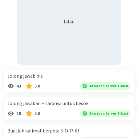
keberagaman supaya terhindar dari konflik?
Iklan
tolong jawab pls
43
5.0
Jawaban terverifikasi
tolong jawaban + caranya untuk besok
19
5.0
Jawaban terverifikasi
Buatlah kalimat berpola S-O-P-K!