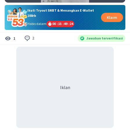
Ikuti Tryout SNBT & Menangkan E-Wallet
100rb
Klaim
Habis dalam
00
:
15
:
49
:
24
2
1
Jawaban terverifikasi
Iklan