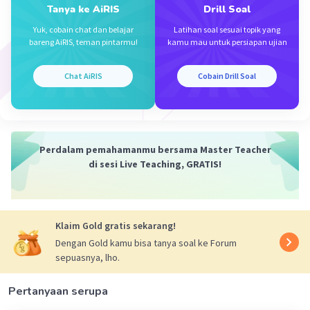
Tanya ke AiRIS
Drill Soal
HCN + NaOH → NaCN + H2O
M 60 10
Yuk, cobain chat dan belajar
Latihan soal sesuai topik yang
bareng AiRIS, teman pintarmu!
kamu mau untuk persiapan ujian
R -10 -10 +10
S 50 0 10
[H+] = Ka. mol asam lemah/mol garam
Chat AiRIS
Cobain Drill Soal
-4
[H+] = 10
(50 mmol/10 mmol.1)
-4
[H+] = 5 x 10
M
pH = -log [H+]
-4
pH = -log (5 x 10
)
Perdalam pemahamanmu bersama Master Teacher
pH = 4 - log 5
di sesi Live Teaching, GRATIS!
Jadi,pH campurannya adalah 4 - log 5.
Klaim Gold gratis sekarang!
·
0.0
(
0
)
Balas
Beri Rating
Dengan Gold kamu bisa tanya soal ke Forum
sepuasnya, lho.
Pertanyaan serupa