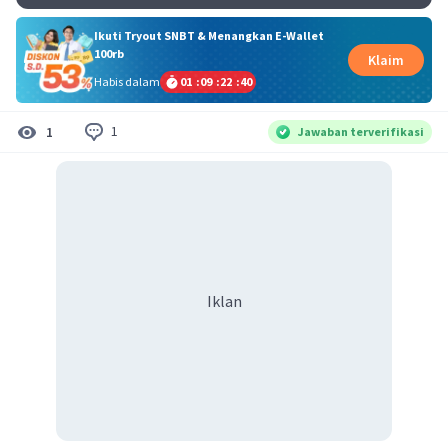
Ikuti Tryout SNBT & Menangkan E-Wallet
100rb
Klaim
Habis dalam
01
:
09
:
22
:
40
1
1
Jawaban terverifikasi
Iklan