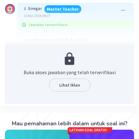
J. Siregar
Master Teacher
15 Mei 2024 04:37
Jawaban terverifikasi
Jawabannya adalah 4 - log 5.
Campuran asam lemah dengan garam
membentuk penyangga ASAM. Selain itu
penyangga ASAM juga dapat dibentuk apabila
Buka akses jawaban yang telah terverifikasi
asam lemah bersisa dan basa kuat habis
bereaksi.
Lihat Iklan
Perhitungan pH larutan penyangga BASA.
[H+] = Ka. mol asam lemah/mol garam
pH = -log [H+]
Mau pemahaman lebih dalam untuk soal ini?
mol HCN = 300 mL x 0,2 M = 60 mmol
LATIHAN SOAL GRATIS!
mol NaOH = 100 mL x 0,1 M = 10 mmol