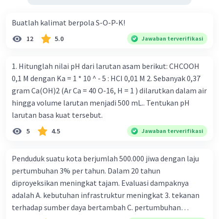
Buatlah kalimat berpola S-O-P-K!
12
5.0
Jawaban terverifikasi
1. Hitunglah nilai pH dari larutan asam berikut: CHCOOH
0,1 M dengan Ka = 1 * 10 ^ - 5 : HCI 0,01 M 2. Sebanyak 0,37
gram Ca(OH)2 (Ar Ca = 40 O-16, H = 1 ) dilarutkan dalam air
hingga volume larutan menjadi 500 mL.. Tentukan pH
larutan basa kuat tersebut.
5
4.5
Jawaban terverifikasi
Penduduk suatu kota berjumlah 500.000 jiwa dengan laju
pertumbuhan 3% per tahun. Dalam 20 tahun
diproyeksikan meningkat tajam. Evaluasi dampaknya
adalah A. kebutuhan infrastruktur meningkat 3. tekanan
terhadap sumber daya bertambah C. pertumbuhan