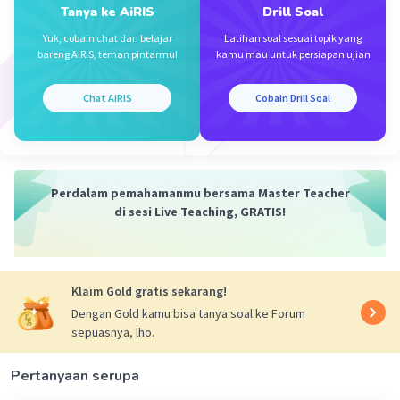
Tanya ke AiRIS
Drill Soal
·
0.0
(
0
)
Balas
Beri Rating
Yuk, cobain chat dan belajar
Latihan soal sesuai topik yang
bareng AiRIS, teman pintarmu!
kamu mau untuk persiapan ujian
Chat AiRIS
Cobain Drill Soal
Iklan
Perdalam pemahamanmu bersama Master Teacher
di sesi Live Teaching, GRATIS!
Klaim Gold gratis sekarang!
Dengan Gold kamu bisa tanya soal ke Forum
sepuasnya, lho.
Pertanyaan serupa