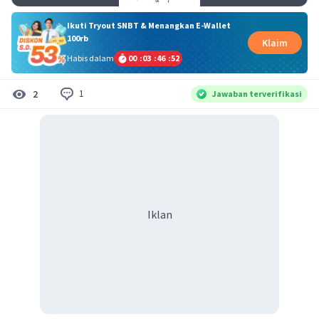
Ikuti Tryout SNBT & Menangkan E-Wallet
100rb
Klaim
Habis dalam
00
:
03
:
46
:
52
1
2
Jawaban terverifikasi
Iklan