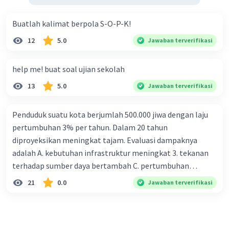
Buatlah kalimat berpola S-O-P-K!
12
5.0
Jawaban terverifikasi
help me! buat soal ujian sekolah
13
5.0
Jawaban terverifikasi
Penduduk suatu kota berjumlah 500.000 jiwa dengan laju
pertumbuhan 3% per tahun. Dalam 20 tahun
diproyeksikan meningkat tajam. Evaluasi dampaknya
adalah A. kebutuhan infrastruktur meningkat 3. tekanan
terhadap sumber daya bertambah C. pertumbuhan
eksponensial berdampak jangka panjang D. tidak
21
0.0
Jawaban terverifikasi
memengaruhi tata ruang E. proyeksi penduduk penting
untuk perencanaan