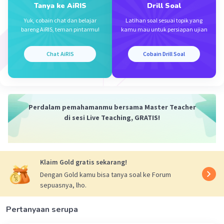
·
0.0
(
0
)
Balas
Beri Rating
Tanya ke AiRIS
Drill Soal
Yuk, cobain chat dan belajar
Latihan soal sesuai topik yang
bareng AiRIS, teman pintarmu!
kamu mau untuk persiapan ujian
Chat AiRIS
Cobain Drill Soal
Iklan
Perdalam pemahamanmu bersama Master Teacher
di sesi Live Teaching, GRATIS!
Klaim Gold gratis sekarang!
Dengan Gold kamu bisa tanya soal ke Forum
sepuasnya, lho.
Pertanyaan serupa