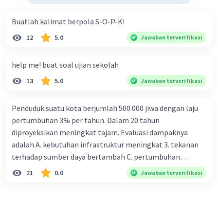
Buatlah kalimat berpola S-O-P-K!
12
5.0
Jawaban terverifikasi
help me! buat soal ujian sekolah
13
5.0
Jawaban terverifikasi
Penduduk suatu kota berjumlah 500.000 jiwa dengan laju
pertumbuhan 3% per tahun. Dalam 20 tahun
diproyeksikan meningkat tajam. Evaluasi dampaknya
adalah A. kebutuhan infrastruktur meningkat 3. tekanan
terhadap sumber daya bertambah C. pertumbuhan
eksponensial berdampak jangka panjang D. tidak
21
0.0
Jawaban terverifikasi
memengaruhi tata ruang E. proyeksi penduduk penting
untuk perencanaan