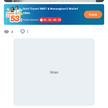
Ikuti Tryout SNBT & Menangkan E-Wallet
100rb
Klaim
Habis dalam
01
:
12
:
10
:
03
1
2
Iklan