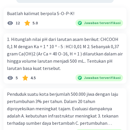
Buatlah kalimat berpola S-O-P-K!
12
5.0
Jawaban terverifikasi
1. Hitunglah nilai pH dari larutan asam berikut: CHCOOH
0,1 M dengan Ka = 1 * 10 ^ - 5 : HCI 0,01 M 2. Sebanyak 0,37
gram Ca(OH)2 (Ar Ca = 40 O-16, H = 1 ) dilarutkan dalam air
hingga volume larutan menjadi 500 mL.. Tentukan pH
larutan basa kuat tersebut.
5
4.5
Jawaban terverifikasi
Penduduk suatu kota berjumlah 500.000 jiwa dengan laju
pertumbuhan 3% per tahun. Dalam 20 tahun
diproyeksikan meningkat tajam. Evaluasi dampaknya
adalah A. kebutuhan infrastruktur meningkat 3. tekanan
terhadap sumber daya bertambah C. pertumbuhan