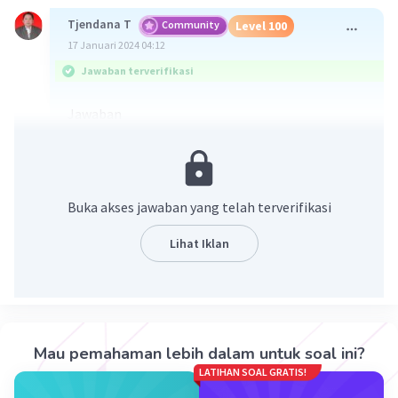
Tjendana T
Community
Level 100
17 Januari 2024 04:12
Jawaban terverifikasi
Jawaban
-6
[H+] = 10
M
-8
[OH¯] = 10
M
Buka akses jawaban yang telah terverifikasi
Pembahasan
pH = -log [H+]
Lihat Iklan
<=> 6 = -log [H+]
-6
<=> [H+] = 10
M
pH + pOH = 14
<=> 6 + pOH = 14
Mau pemahaman lebih dalam untuk soal ini?
<=> pOH = 8
LATIHAN SOAL GRATIS!