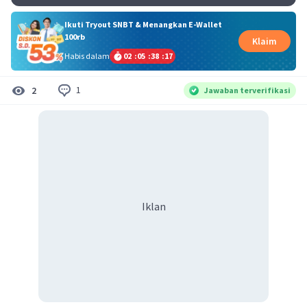
Ikuti Tryout SNBT & Menangkan E-Wallet
100rb
Klaim
Habis dalam
02
:
05
:
38
:
17
1
2
Jawaban terverifikasi
Iklan