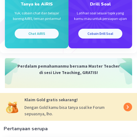
-8
Tanya ke AiRIS
Drill Soal
maka [OH¯] = 10
M
Yuk, cobain chat dan belajar
Latihan soal sesuai topik yang
bareng AiRIS, teman pintarmu!
kamu mau untuk persiapan ujian
·
5.0
(
1
)
Balas
Beri Rating
Chat AiRIS
Cobain Drill Soal
Perdalam pemahamanmu bersama Master Teacher
Iklan
di sesi Live Teaching, GRATIS!
Klaim Gold gratis sekarang!
Dengan Gold kamu bisa tanya soal ke Forum
sepuasnya, lho.
Pertanyaan serupa