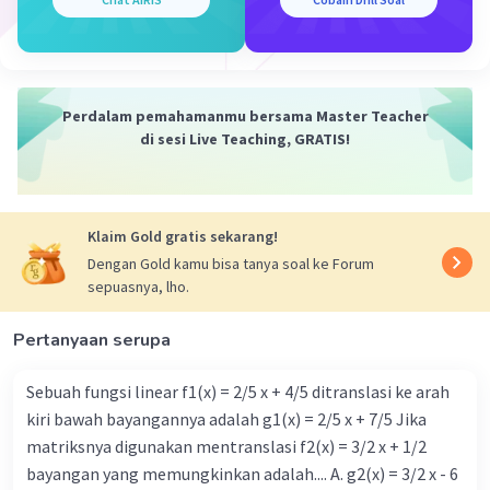
a² = 64
a = √64
a = 8
Jadi, koordinat titik M adalah (6,8).
Kemudian, kita dapat menghitung nilai cotan
Perdalam pemahamanmu bersama Master Teacher
α. Kita tahu bahwa cotan α = x/y. Dalam hal ini,
di sesi Live Teaching, GRATIS!
x adalah koordinat x dari titik M dan y adalah
koordinat y dari titik M. Jadi, kita dapat
menulis persamaan berikut:
Klaim Gold gratis sekarang!
cotan α = 6/8
cotan α = 3/4
Dengan Gold kamu bisa tanya soal ke Forum
sepuasnya, lho.
Jadi, nilai cotan α adalah 3/4 atau 6/8. Oleh
karena itu, jawaban yang benar adalah B. 6/8.
Pertanyaan serupa
·
5.0
(
1
)
Balas
Beri Rating
Sebuah fungsi linear f1(x) = 2/5 x + 4/5 ditranslasi ke arah
kiri bawah bayangannya adalah g1(x) = 2/5 x + 7/5 Jika
matriksnya digunakan mentranslasi f2(x) = 3/2 x + 1/2
bayangan yang memungkinkan adalah.... A. g2(x) = 3/2 x - 6