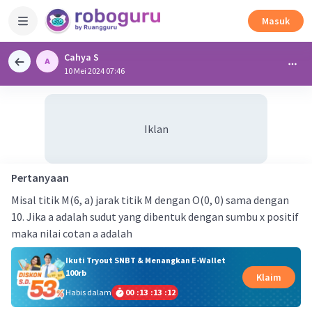
Masuk
Cahya S
10 Mei 2024 07:46
Iklan
Pertanyaan
Misal titik M(6, a) jarak titik M dengan O(0, 0) sama dengan
10. Jika a adalah sudut yang dibentuk dengan sumbu x positif
maka nilai cotan a adalah
Ikuti Tryout SNBT & Menangkan E-Wallet
100rb
Klaim
Habis dalam
00
:
13
:
13
:
12