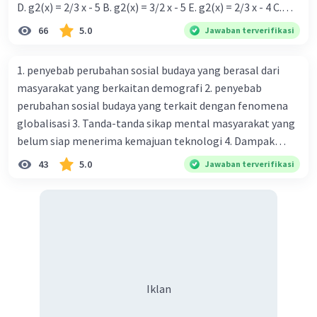
D. g2(x) = 2/3 x - 5 B. g2(x) = 3/2 x - 5 E. g2(x) = 2/3 x - 4 C.
g{2}(x) = 3/2 x + 5
66
5.0
Jawaban terverifikasi
Iklan
1. penyebab perubahan sosial budaya yang berasal dari
masyarakat yang berkaitan demografi 2. penyebab
perubahan sosial budaya yang terkait dengan fenomena
globalisasi 3. Tanda-tanda sikap mental masyarakat yang
belum siap menerima kemajuan teknologi 4. Dampak
modernisasi dalam kehidupan sosial masyarakat 5.
43
5.0
Jawaban terverifikasi
Kegiatan manusia di bidang ekonomi yang menunjukkan
perubahan ke arah modernisasi 6. Contoh pengaruh
modernisasi di bidang ilmu pengetahuan dan pendidikan
terhadap pola pikir masyarakat 7. Konsep mengenai
proses modernisasi di masyarakat seringkali mengalami
kesalahan pahaman, salah satunya kesalahan tersebut
menganggap jika menjadi modern adalah mengikuti... 8.
Iklan
arti dari globalisasi 9. Bentuk kearifan lokal di wilayah