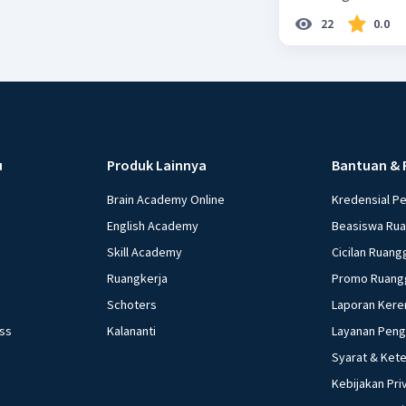
22
0.0
u
Produk Lainnya
Bantuan & 
Brain Academy Online
Kredensial P
English Academy
Beasiswa Ru
Skill Academy
Cicilan Ruang
Ruangkerja
Promo Ruang
Schoters
Laporan Kere
ess
Kalananti
Layanan Pen
Syarat & Ket
Kebijakan Pri