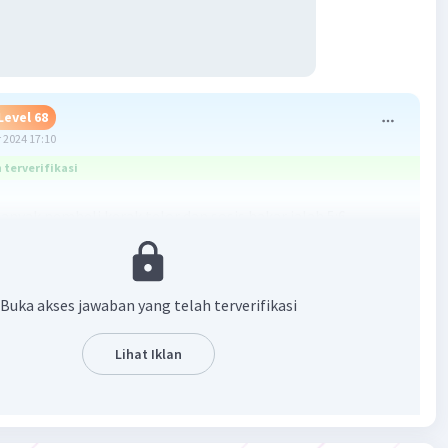
Level 68
 2024 17:10
terverifikasi
banyak pembeli kerak telor dan sosis bakar ialah 5:6.
ngkinan banyak pembeli di stan tersebut:
 telor 25 orang (25:5=5)
akar 30 orang (30:5=6)
Buka akses jawaban yang telah terverifikasi
 telor 10 orang (10:2=5)
akar 12 orang (12:2=6)
Lihat Iklan
 telor 20 orang (20:4=5)
kar 24 orang (24:4=6)
·
0.0
(
0
)
Balas
ating