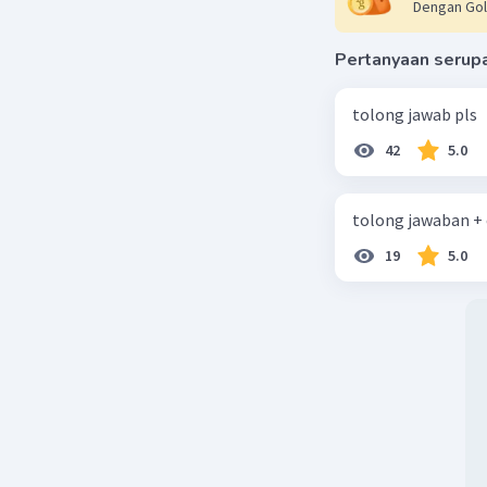
Dengan Gol
terhadap 
pembeli d
Pertanyaan serup
Diketahui 
bisa menc
tolong jawab pls
menggunak
42
5.0
Misalnya:
1. Jika ad
2. Jika ad
tolong jawaban +
bakar.
3. Jika ad
19
5.0
bakar.
Jadi, tig
tersebut 
• 5 pembel
• 10 pembe
• 15 pembe