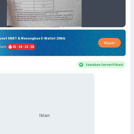
ryout SNBT & Menangkan E-Wallet 100rb
Klaim
alam
01
:
18
:
13
:
01
Jawaban terverifikasi
Iklan