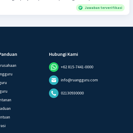
Jawaban terverifikasi
Panduan
Hubungi Kami
erusahaan
+62 815-7441-0000
angguru
info@ruangguru.com
guru
guru
02130930000
ntanan
gaduan
entuan
vasi