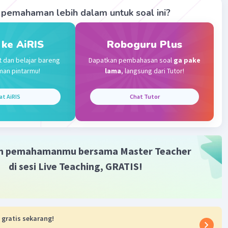
pemahaman lebih dalam untuk soal ini?
Community
Level 100
 2024 07:16
 ke AiRIS
Roboguru Plus
terverifikasi
t dan belajar bareng
Dapatkan pembahasan soal
ga pake
man pintarmu!
lama
, langsung dari Tutor!
Iklan
rasio banyak pembeli yang mengantre di stan siomai
at AiRIS
Chat Tutor
banyak pembeli yang mengantre di stan dimsum.
:
pembeli siomai = 15 orang
pembeli dimsum = 25 orang
m pemahamanmu bersama Master Teacher
beli siomai terhadap dimsum:
:25} = 3:5
di sesi Live Teaching, GRATIS!
io banyak pembeli siomai terhadap dimsum adalah 3 : 5.
pembeli mengantre membeli kerak telor dan sosis bakar.
 gratis sekarang!
tahui rasio banyak pembeli yang mengantre di kerak telor