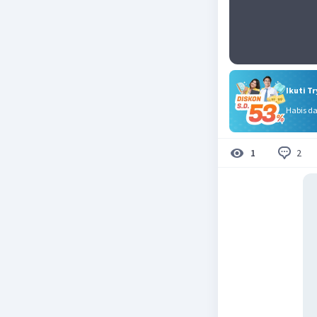
Ikuti T
Habis d
2
1