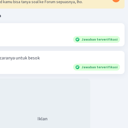
d kamu bisa tanya soal ke Forum sepuasnya, lho.
sosis bakar adalah 5 : 6, tentukan tiga kemungkinan banyak
i kedua stan makanan tersebut.
a
rasio antara kerak telor dan sosis bakar adalah 5 : 6. Kita
ari tiga kemungkinan jumlah pembeli dengan
an kelipatan dari rasio ini.
Jawaban terverifikasi
a 5 pembeli di kerak telor, maka ada 6 pembeli di sosis bakar.
a 10 pembeli di kerak telor, maka ada 12 pembeli di sosis
 caranya untuk besok
a 15 pembeli di kerak telor, maka ada 18 pembeli di sosis
Jawaban terverifikasi
a kemungkinan jumlah pembeli di kedua stan makanan
adalah:
i di kerak telor dan 6 pembeli di sosis bakar.
li di kerak telor dan 12 pembeli di sosis bakar.
li di kerak telor dan 18 pembeli di sosis bakar.
Iklan