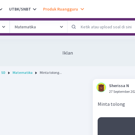
UTBK/SNBT
Produk Ruangguru
Iklan
SD
Matematika
Minta tolong...
Sherissa N
27 September 20
Minta tolong