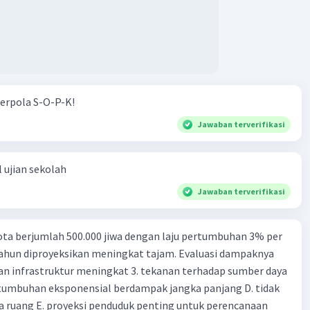
·
0.0
(
0
)
Balas
ating
erpola S-O-P-K!
Jawaban terverifikasi
 ujian sekolah
Jawaban terverifikasi
ta berjumlah 500.000 jiwa dengan laju pertumbuhan 3% per
tahun diproyeksikan meningkat tajam. Evaluasi dampaknya
an infrastruktur meningkat 3. tekanan terhadap sumber daya
tumbuhan eksponensial berdampak jangka panjang D. tidak
 ruang E. proyeksi penduduk penting untuk perencanaan