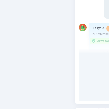
Nesya A
28 September
Jawaban 
dik rasio 
tiga kemu
1. - kerak
- sosis b
2. - kerak
- sosis b
3. - kerak
- sosi ba
Beri R