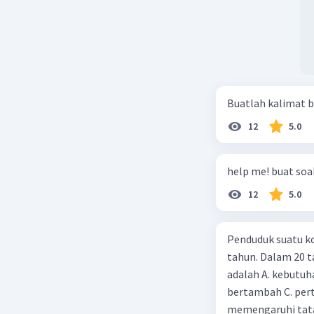
Beri R
Buatlah kalimat b
12
5.0
help me! buat soal
12
5.0
Penduduk suatu ko
tahun. Dalam 20 
adalah A. kebutuh
bertambah C. per
memengaruhi tata