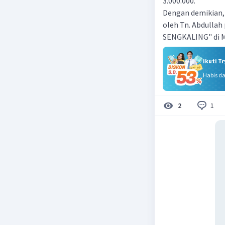
3.000.000.
Dengan demikian, 
oleh Tn. Abdullah
SENGKALING" di M
Ikuti T
Habis d
1
2