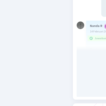
Nanda R
14 Februari 2
Jawaban 
Berikut a
pada bula
di Malang
Tanggal 
Investa
Investa
Tanggal 
Pembel