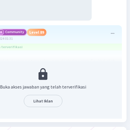
Community
Level 89
024 01:31
terverifikasi
dalah ringkasan transaksi yang dilakukan oleh Tn. Abdullah
n Januari 2015 di bengkel service "PERMATA SENGKALING"
:
2:
Buka akses jawaban yang telah terverifikasi
si uang pribadi: Rp 2.500.000
Lihat Iklan
si peralatan: Rp 500.000
4:
ian perlengkapan secara tunai: Rp 150.000