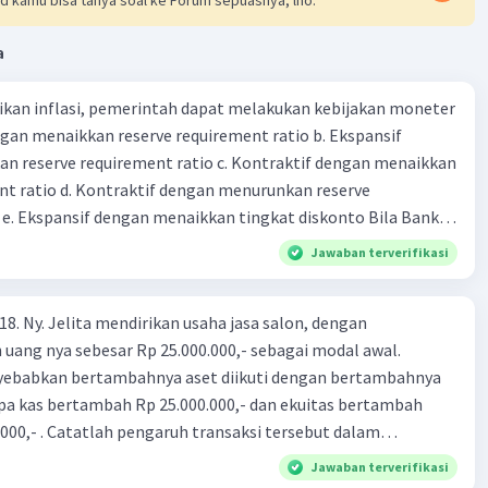
: Rp 150.000
maan pekerjaan dari pelanggan atas jasa service yang
a
ibayar dua minggu berikutnya: Rp 500.000
kan inflasi, pemerintah dapat melakukan kebijakan moneter
20:
dengan menaikkan reserve requirement ratio b. Ekspansif
aran biaya iklan: Rp 120.000
n reserve requirement ratio c. Kontraktif dengan menaikkan
aran biaya listrik: Rp 250.000
nt ratio d. Kontraktif dengan menurunkan reserve
. Ekspansif dengan menaikkan tingkat diskonto Bila Bank
23:
n kebijakan moneter ekspansif, ceteris paribus maka .... a.
Jawaban terverifikasi
asi di mana bentuk kurva jumlah uang beredar (penawaran
aran biaya gaji karyawan: Rp 300.000
iri bawah ke kanan atas b. Menimbulkan deflasi di mana bentuk
18. Ny. Jelita mendirikan usaha jasa salon, dengan
 beredar (penawaran uang) naik dari kiri bawah ke kanan atas
24:
uang nya sebesar Rp 25.000.000,- sebagai modal awal.
meningkat di mana bentuk kurva jumlah uang beredar
nyebabkan bertambahnya aset diikuti dengan bertambahnya
bilan uang perusahaan untuk keperluan pribadi: Rp
aik dari kiri bawah ke kanan atas d. Tingkat bunga turun di
upa kas bertambah Rp 25.000.000,- dan ekuitas bertambah
 jumlah uang beredar (penawaran uang) naik dari kiri bawah
.000,- . Catatlah pengaruh transaksi tersebut dalam
Tingkat bunga turun di mana bentuk kurva jumlah uang
26:
nsi !
bijakan fiskal kontraktif dilakukan
Jawaban terverifikasi