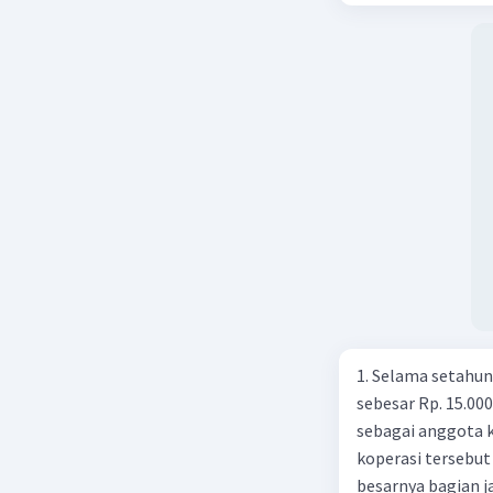
dengan cara .... 
Pembay
pembayaran trans
Menurunkan G, me
Tangga
menambah Tr, dan
Pembel
menurunkan Tx e. 
50.000
yang dilakukan ke
kebijakan moneter 
Tangga
Menetapkan harga 
minimum (reserved
Peneri
Mengatur tingkat bu
beberapa pernyataan
Ringkasan
Menaikkan suku bun
dilakukan
harga. Yang termasuk
service 
d. 3) dan 5) e. 4) dan 5) Investasi bank lesu, daya beli melemah a
1. Selama setahu
kepada apresiasi 
sebesar Rp. 15.00
moneter yang pali
sebagai anggota k
bunga bank b. Mem
koperasi tersebut
masyarakat d. Me
besarnya bagian j