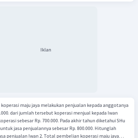
a. Menurunkan pengeluaran pemerintah (G), menambah
aran biaya telepon: Rp 100.000
fer (Tr) dan meningkatkan pemungutan pajak (Tx) b.
ngurangi Tr, dan meningkatkan Tx c. Menurunkan G,
l 27:
 menurunkan Tx d. Meningkatkan G, mengurangi Tr, dan
ian perlengkapan dari toko Megah secara tunai: Rp
Meningkatkan G, menambah Tr, dan menurunkan Tx Cara
bijakan tingkat diskonto oleh Bank Sentral dalam melakukan
adalah .... a. Mengatur jumlah pemberian kredit b.
Iklan
l 28:
surat-surat berharga di pasar uang c. Menetapkan giro wajib
 requirement ratio) d. Mengatur tingkat bunga tabungan e.
maan pinjaman dari Bank BRI: Rp 3.000.000
nga pinjaman bank sentral kepada bank umum Perhatikan
 berikut. 1). Menaikkan tarif pajak. 2). Diversifikasi pajak. 3).
 ini memberikan gambaran transaksi keuangan yang
ga. 4). Politik pasar terbuka. 5). Mengadakan diskriminasi
 oleh Tn. Abdullah selama bulan Januari 2015 di bengkel
 kebijakan fiskal adalah .... a. 1) dan 2) b. 2) dan 3) c. 3) dan 4)
"PERMATA SENGKALING" di Malang.
kan berdampak
n koperasi maju jaya melakukan penjualan kepada anggotanya
rupiah terhadap mata uang asing memburuk. Kebijakan
0.000. dari jumlah tersebut koperasi menjual kepada Iwan
ng tepat dilakukan pemerintah adalah .... a. Menaikkan suku
operasi sebesar Rp. 700.000. Pada akhir tahun diketahui SHu
beli surat berharga c. Memberikan subsidi kepada
 untuk jasa penjualannya sebesar Rp. 800.000. Hitunglah
mbatasi pengeluaran negara e. Menaikkan pajak penghasilan
asa penjualan Iwan 2. Total pembelian koperasi maju jaya