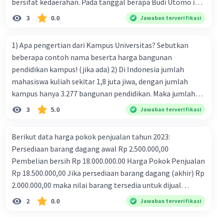
keadaan tidak untung dan tidak rugi? 2) Dan jika Budi
3
0.0
Jawaban terverifikasi
sebagai pemilik menginginkan untung sebesar Rp
50.000.000,- berapa unit kah produk yang harus dijual?
1) Apa pengertian dari Kampus Universitas? Sebutkan
minta tolong yaa kak🙏🏻🙏🏻
beberapa contoh nama beserta harga bangunan
pendidikan kampus! (jika ada) 2) Di Indonesia jumlah
mahasiswa kuliah sekitar 1,8 juta jiwa, dengan jumlah
kampus hanya 3.277 bangunan pendidikan. Maka jumlah
rata-rata bangku hanya sekitar 550 kursi/bangunan.
3
5.0
Jawaban terverifikasi
Bandingkan dengan jumlah penduduk Indonesia sebesar
275 juta jiwa. Maka jumlah bangunan yang harus
Berikut data harga pokok penjualan tahun 2023:
ditambahkan adalah 65.000 bangunan kampus Universitas,
Persediaan barang dagang awal Rp 2.500.000,00
untuk memenuhi 36.000.000 jiwa mahasiswa dari 275 juta
Pembelian bersih Rp 18.000.000.00 Harga Pokok Penjualan
jiwa anggota keluarga masing² daerah. Namun harga 1
Rp 18.500.000,00 Jika persediaan barang dagang (akhir) Rp
bangunan berkisar Rp 10 miliar sampai Rp 65 miliar,
2.000.000,00 maka nilai barang tersedia untuk dijual
tergantung harga biaya proyek bangunan pendidikan.
berdasarkan data tersebut adalah a Rp 20.500.000 b Rp
2
0.0
Jawaban terverifikasi
Berdasarkan perkiraan diatas, hitunglah dan berikan : •
22.000.000 C Rp 24.000.000 d Rp 26.000.000 e Rp 28.000.000
Total Biaya perkiraan proyek seluruh bangunan kampus