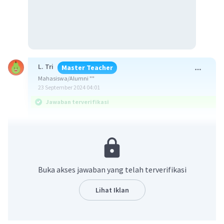
L. Tri
Master Teacher
Mahasiswa/Alumni ""
23 September 2024 04:01
Jawaban terverifikasi
Jawaban: Rp37.333,00
Mencari jasa penjualan SHU:
Jasa penjualan =
total pembelian anggota
x
Buka akses jawaban yang telah terverifikasi
(SHU x jasa penjualan)
total penjualan koperasi
Lihat Iklan
Jasa penjualan =
700.000
x 800.000
15.000.000
Jasa penjualan = 37.333