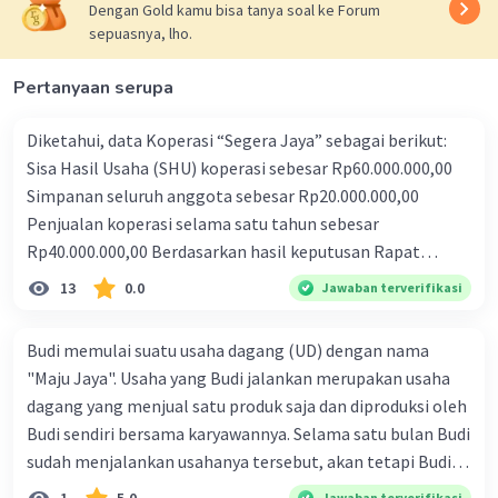
Dengan Gold kamu bisa tanya soal ke Forum
* Bagian SHU Iwan = (700.000 / 15.000.000) x 800.000 = Rp
sepuasnya, lho.
37.333
Jadi, bagian SHU dari jasa penjualan untuk Iwan adalah
Pertanyaan serupa
Rp 37.333.
2. Hitung Bagian SHU dari Jasa Pembelian untuk Aria:
Diketahui, data Koperasi “Segera Jaya” sebagai berikut:
* Nilai Transaksi Aria = Rp 50.000
Sisa Hasil Usaha (SHU) koperasi sebesar Rp60.000.000,00
* Total Nilai Pembelian = Rp 20.500.000
Simpanan seluruh anggota sebesar Rp20.000.000,00
* SHU Jasa Pembelian = Rp 500.000
Penjualan koperasi selama satu tahun sebesar
* Bagian SHU Aria = (50.000 / 20.500.000) x 500.000 ≈ Rp
Rp40.000.000,00 Berdasarkan hasil keputusan Rapat
12.195
Jadi, bagian SHU dari jasa pembelian untuk Aria adalah
Anggota Tahuanan (RAT) koperasi antara lain ditetapkan
13
0.0
Jawaban terverifikasi
sekitar Rp 12.195.
bahwa: Jasa anggota koperasi 20%. Jasa simpanan
anggota koperasi 10%. Apabila Davina (anggota Koperasi)
Budi memulai suatu usaha dagang (UD) dengan nama
·
0.0
(
0
)
Balas
Beri Rating
memiliki simpanan pokok sebesar Rp100.000,00,
"Maju Jaya". Usaha yang Budi jalankan merupakan usaha
simpanan wajib sebesar Rp650.000,00, simpanan sukarela
dagang yang menjual satu produk saja dan diproduksi oleh
sebesar Rp250.000,00, dan telah melakukan pembelian
Budi sendiri bersama karyawannya. Selama satu bulan Budi
pada koperasi sebesar Rp4.000.000,00. Maka besarnya SHU
sudah menjalankan usahanya tersebut, akan tetapi Budi
yang diterima Davina adalah... A. Rp500.000,00 B.
masih bingung apakah usahanya sudah mendapatkan laba
Jawaban terverifikasi