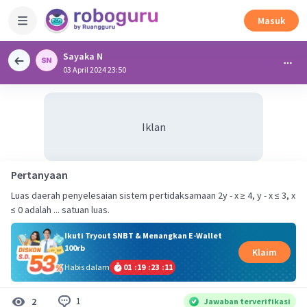
Masuk
Sayaka N
03 April 2024 23:50
Iklan
Pertanyaan
Luas daerah penyelesaian sistem pertidaksamaan 2y - x ≥ 4, y - x ≤ 3, x
≤ 0 adalah ... satuan luas.
Ikuti Tryout SNBT & Menangkan E-Wallet
100rb
Klaim
Habis dalam
01
:
19
:
23
:
10
1
2
Jawaban terverifikasi