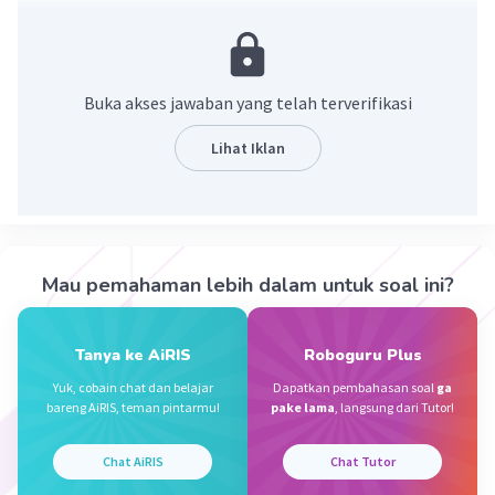
---------- -
y=1
x=-2
Buka akses jawaban yang telah terverifikasi
luas= 1/2 × a × t
= 1/2 × 1 × 2
Lihat Iklan
= 1
·
0.0
(
0
)
Balas
Beri Rating
Mau pemahaman lebih dalam untuk soal ini?
Tanya ke AiRIS
Roboguru Plus
Iklan
Yuk, cobain chat dan belajar
Dapatkan pembahasan soal
ga
bareng AiRIS, teman pintarmu!
pake lama
, langsung dari Tutor!
Chat AiRIS
Chat Tutor