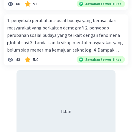
g{2}(x) = 3/2 x + 5
66
5.0
Jawaban terverifikasi
1. penyebab perubahan sosial budaya yang berasal dari
masyarakat yang berkaitan demografi 2. penyebab
perubahan sosial budaya yang terkait dengan fenomena
globalisasi 3. Tanda-tanda sikap mental masyarakat yang
belum siap menerima kemajuan teknologi 4. Dampak
modernisasi dalam kehidupan sosial masyarakat 5.
43
5.0
Jawaban terverifikasi
Kegiatan manusia di bidang ekonomi yang menunjukkan
perubahan ke arah modernisasi 6. Contoh pengaruh
modernisasi di bidang ilmu pengetahuan dan pendidikan
terhadap pola pikir masyarakat 7. Konsep mengenai
proses modernisasi di masyarakat seringkali mengalami
kesalahan pahaman, salah satunya kesalahan tersebut
menganggap jika menjadi modern adalah mengikuti... 8.
Iklan
arti dari globalisasi 9. Bentuk kearifan lokal di wilayah
Madura yang berperan dalam pengelolaan SDA dan
dukungan dalam bentuk kebudayaan 10. Syarat menjaga