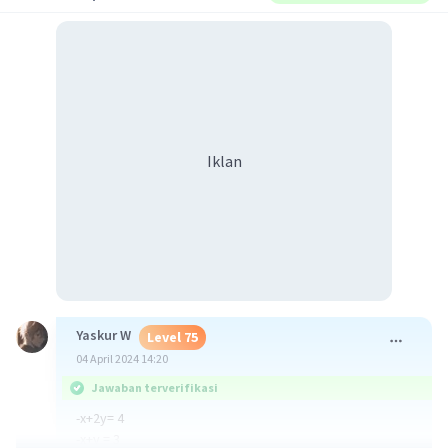
Iklan
Yaskur W
Level 75
04 April 2024 14:20
Jawaban terverifikasi
-x+2y= 4
-x+y = 3