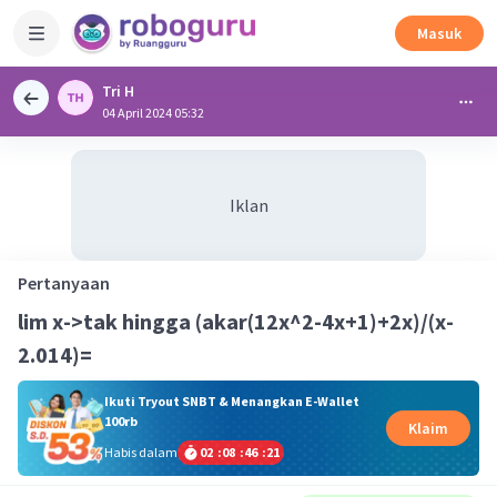
Masuk
Tri H
04 April 2024 05:32
Iklan
Pertanyaan
lim x->tak hingga (akar(12x^2-4x+1)+2x)/(x-
2.014)=
Ikuti Tryout SNBT & Menangkan E-Wallet
100rb
Klaim
Habis dalam
02
:
08
:
46
:
21