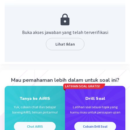
Pembahasan pada gambar terlampir
Buka akses jawaban yang telah terverifikasi
Lihat Iklan
·
5.0
(
2
)
Balas
Beri Rating
Mau pemahaman lebih dalam untuk soal ini?
LATIHAN SOAL GRATIS!
Tanya ke AiRIS
Drill Soal
Yuk, cobain chat dan belajar
Latihan soal sesuai topik yang
bareng AiRIS, teman pintarmu!
kamu mau untuk persiapan ujian
Iklan
Chat AiRIS
Cobain Drill Soal