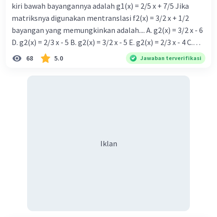
kiri bawah bayangannya adalah g1(x) = 2/5 x + 7/5 Jika
matriksnya digunakan mentranslasi f2(x) = 3/2 x + 1/2
bayangan yang memungkinkan adalah.... A. g2(x) = 3/2 x - 6
D. g2(x) = 2/3 x - 5 B. g2(x) = 3/2 x - 5 E. g2(x) = 2/3 x - 4 C.
g{2}(x) = 3/2 x + 5
68
5.0
Jawaban terverifikasi
Iklan