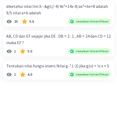
diketahui nilai lim X--&gt;(-4) 4x²+14x-8/ax²+bx+8 adalah
9/5 nilai a+b adalah
35
5.0
Jawaban terverifikasi
AB, CD dan EF sejajar jika DE : DB = 2 : 1 , AB = 24 dan CD = 12
maka EF ?
1
5.0
Jawaban terverifikasi
Tentukan nilai fungsi invers Nilai g-¹ (-2) jika g(x) = ½ x + 5
1
4.0
Jawaban terverifikasi