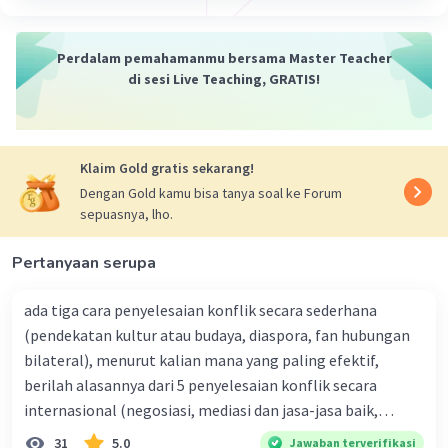
Perdalam pemahamanmu bersama Master Teacher
di sesi Live Teaching, GRATIS!
Klaim Gold gratis sekarang!
Dengan Gold kamu bisa tanya soal ke Forum
sepuasnya, lho.
Pertanyaan serupa
ada tiga cara penyelesaian konflik secara sederhana
(pendekatan kultur atau budaya, diaspora, fan hubungan
bilateral), menurut kalian mana yang paling efektif,
berilah alasannya dari 5 penyelesaian konflik secara
internasional (negosiasi, mediasi dan jasa-jasa baik,
konsiliasi, penyelidikan, dan penyelesaian di bawah
31
5.0
Jawaban terverifikasi