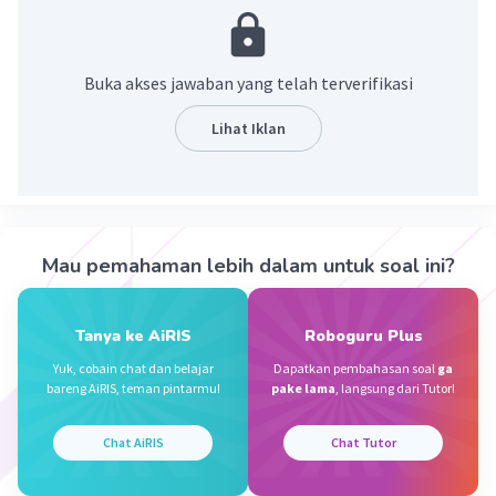
·
4.0
(
1
)
Balas
Beri Rating
Buka akses jawaban yang telah terverifikasi
Doni K
Level 2
Lihat Iklan
11 Januari 2024 06:56
Jawaban terverifikasi
Tulungagung Jawa Timur
Iklan
·
5.0
(
1
)
Balas
Beri Rating
Mau pemahaman lebih dalam untuk soal ini?
Tanya ke AiRIS
Roboguru Plus
Yuk, cobain chat dan belajar
Dapatkan pembahasan soal
ga
bareng AiRIS, teman pintarmu!
pake lama
, langsung dari Tutor!
Chat AiRIS
Chat Tutor