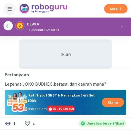
Masuk
DEWI A
11 Januari 2024 00:54
Iklan
Pertanyaan
Legenda JOKO BUDHEG,berasal dari daerah mana?
Ikuti Tryout SNBT & Menangkan E-Wallet
100rb
Klaim
Habis dalam
02
:
10
:
36
:
09
2
1
Jawaban terverifikasi