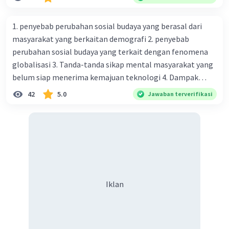
naungan organisasi PBB), menurut kalian mana yang
paling efektif, berilah alasannya
1. penyebab perubahan sosial budaya yang berasal dari
masyarakat yang berkaitan demografi 2. penyebab
perubahan sosial budaya yang terkait dengan fenomena
globalisasi 3. Tanda-tanda sikap mental masyarakat yang
belum siap menerima kemajuan teknologi 4. Dampak
modernisasi dalam kehidupan sosial masyarakat 5.
42
5.0
Jawaban terverifikasi
Kegiatan manusia di bidang ekonomi yang menunjukkan
perubahan ke arah modernisasi 6. Contoh pengaruh
modernisasi di bidang ilmu pengetahuan dan pendidikan
terhadap pola pikir masyarakat 7. Konsep mengenai
proses modernisasi di masyarakat seringkali mengalami
kesalahan pahaman, salah satunya kesalahan tersebut
menganggap jika menjadi modern adalah mengikuti... 8.
Iklan
arti dari globalisasi 9. Bentuk kearifan lokal di wilayah
Madura yang berperan dalam pengelolaan SDA dan
dukungan dalam bentuk kebudayaan 10. Syarat menjaga