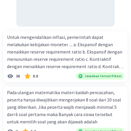
Untuk mengendalikan inflasi, pemerintah dapat
melakukan kebijakan moneter .... a. Ekspansif dengan
menaikkan reserve requirement ratio b. Ekspansif dengan
menurunkan reserve requirement ratio c. Kontraktif
dengan menaikkan reserve requirement ratio d. Kontraktif
dengan menurunkan reserve requirement ratio e.
36
0.0
Jawaban terverifikasi
Ekspansif dengan menaikkan tingkat diskonto Bila Bank
Indonesia melakukan kebijakan moneter ekspansif,
Pada ulangan matematika materi kaidah pencacahan,
ceteris paribus maka .... a. Menimbulkan inflasi di mana
peserta hanya diwajibkan mengerjakan 8 soal dari 10 soal
bentuk kurva jumlah uang beredar (penawaran uang) naik
yang diberikan. Jika peserta wajib menjawab minimal 5
dari kiri bawah ke kanan atas b. Menimbulkan deflasi di
dari 6 soal pertama maka Banyak cara siswa tersebut
mana bentuk kurva jumlah uang beredar (penawaran
untuk memilih soal yang akan dijawab adalah
uang) naik dari kiri bawah ke kanan atas c. Tingkat bunga