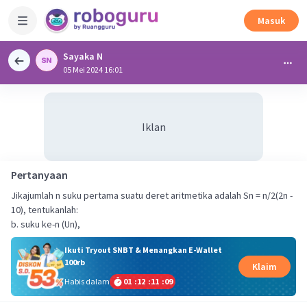
Masuk
Sayaka N
05 Mei 2024 16:01
Iklan
Pertanyaan
Jikajumlah n suku pertama suatu deret aritmetika adalah Sn = n/2(2n -
10), tentukanlah:
b. suku ke-n (Un),
Ikuti Tryout SNBT & Menangkan E-Wallet
100rb
Klaim
Habis dalam
01
:
12
:
11
:
08