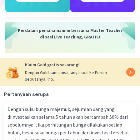
3. Selanjutnya, kita substitusikan Sn dan Sn-1 ke dalam
rumus Un:
Un = Sn - Sn-1
Un = n/2(2n - 10) - (n-1)/2(2n - 12)
Un = n/2(2n - 10) - (n^2 - n - 24)/2
Perdalam pemahamanmu bersama Master Teacher
Un = (2n^2 - 10n - n^2 + n + 24)/2
di sesi Live Teaching, GRATIS!
Un = (n^2 - 9n + 24)/2
Un = (n - 6)(n - 3)/2
Jadi, suku ke-n (Un) dari deret aritmetika yang diberikan
Klaim Gold gratis sekarang!
adalah:
Dengan Gold kamu bisa tanya soal ke Forum
Un = (n - 6)(n - 3)/2
sepuasnya, lho.
·
0.0
(
0
)
Balas
Beri Rating
Pertanyaan serupa
Dengan suku bunga majemuk, sejumlah uang yang
diinvestasikan selama 5 tahun akan bertambah 50% dari
sebelumnya. Jika perhitungan bunga dilakukan setiap
bulan, besar suku bunga per tahun dari investasi tersebut