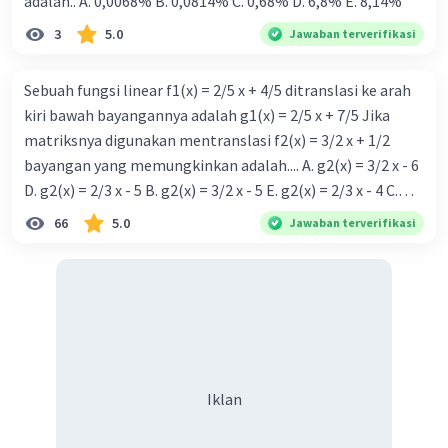
adalah.. A. 0,0068% B. 0,0814% C. 0,68% D. 6,8% Ε. 8,14%
Iklan
3
5.0
Jawaban terverifikasi
Sebuah fungsi linear f1(x) = 2/5 x + 4/5 ditranslasi ke arah
kiri bawah bayangannya adalah g1(x) = 2/5 x + 7/5 Jika
matriksnya digunakan mentranslasi f2(x) = 3/2 x + 1/2
bayangan yang memungkinkan adalah.... A. g2(x) = 3/2 x - 6
D. g2(x) = 2/3 x - 5 B. g2(x) = 3/2 x - 5 E. g2(x) = 2/3 x - 4 C.
g{2}(x) = 3/2 x + 5
66
5.0
Jawaban terverifikasi
Iklan