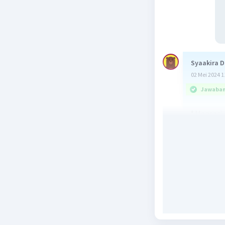
Syaakira D
02 Mei 2024 1
Jawaban 
❗ Mencari 
5m + 7 = 2
5m - 2m =
pindah ru
3m = -9
m = -9/3 
m = -3
❗Mencari n
= m + 3
= (-3) + 3