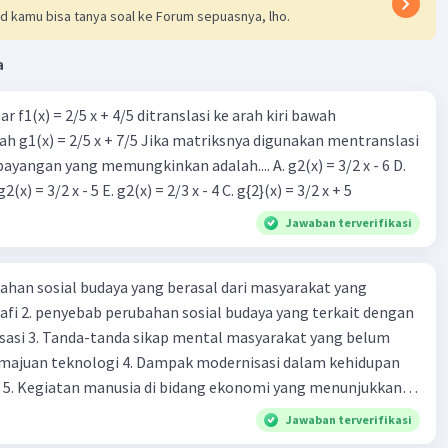
d kamu bisa tanya soal ke Forum sepuasnya, lho.
a
 nilai m + 3:
r f1(x) = 2/5 x + 4/5 ditranslasi ke arah kiri bawah
 + 3
h g1(x) = 2/5 x + 7/5 Jika matriksnya digunakan mentranslasi
 bayangan yang memungkinkan adalah.... A. g2(x) = 3/2 x - 6 D.
g2(x) = 2/3 x - 5 B. g2(x) = 3/2 x - 5 E. g2(x) = 2/3 x - 4 C. g{2}(x) = 3/2 x + 5
 dari m + 3 adalah 0.
Jawaban terverifikasi
an:
kah-langkah di atas, dapat disimpulkan bahwa jawaban
ahan sosial budaya yang berasal dari masyarakat yang
 adalah pilihan b. 0.
fi 2. penyebab perubahan sosial budaya yang terkait dengan
sasi 3. Tanda-tanda sikap mental masyarakat yang belum
·
0.0
(
0
)
Balas
ating
majuan teknologi 4. Dampak modernisasi dalam kehidupan
t 5. Kegiatan manusia di bidang ekonomi yang menunjukkan
 modernisasi 6. Contoh pengaruh modernisasi di bidang ilmu
Jawaban terverifikasi
endidikan terhadap pola pikir masyarakat 7. Konsep