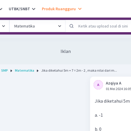
UTBK/SNBT
Produk Ruangguru
Iklan
SMP
Matematika
Jika diketahui 5m + 7 = 2m - 2 , maka nilai dari m...
Azqiya A
01 Mei 2024 16:0
Jika diketahui 5m 
a. -1
b. 0