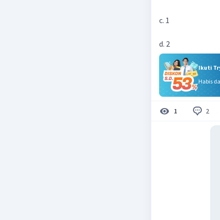
c. 1
d. 2
Ikuti T
Habis d
2
1