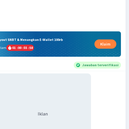
ryout SNBT & Menangkan E-Wallet 100rb
Klaim
alam
01
:
00
:
55
:
57
Jawaban terverifikasi
Iklan