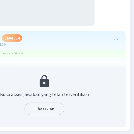
Level 34
1:30
terverifikasi
nilai m❗
m - 2
 (-2) - 7 >>>pindah ruas, yang sebelumnya plus begitu
as maka akan menjadi minus, begitupun sebaliknya
Buka akses jawaban yang telah terverifikasi
>>>pindah ruas
Lihat Iklan
ilai dari "m + 3" ❗