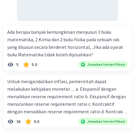
maksud dengan kegiatan menghimpun dana yang
dilakukan perbankan 19. tugas Bank Indonesia 20. tugas
Bank Umum 21. kegiatan lembaga keuangan non-Bank 22.
kelembagaan keuangan non-bank yang memiliki kegiatan
Ada berapa banyak kemungkinan menyusun 3 buku
yang dilakukan dengan operasi simpan pinjam 23.
matematika, 2 Kimia dan 2 buku fisika pada sebuah rak
Lembaga keuangan non bank yang memiliki fungsi
yang disusun secara berderet horizontal, .Jika ada syarat
sebagai penggerak investasi dengan memperhatikan dan
buku Matematika tidak boleh dipisahkan?
memasukan surat berharga 24. Nama lembaga keuangan
non bank yang bertugas mengatasi para rensumen 25.
5
5.0
Jawaban terverifikasi
Ciri" dari masyarakat ekonomi abad ke 21
Untuk mengendalikan inflasi, pemerintah dapat
melakukan kebijakan moneter .... a. Ekspansif dengan
menaikkan reserve requirement ratio b. Ekspansif dengan
menurunkan reserve requirement ratio c. Kontraktif
dengan menaikkan reserve requirement ratio d. Kontraktif
dengan menurunkan reserve requirement ratio e.
36
0.0
Jawaban terverifikasi
Ekspansif dengan menaikkan tingkat diskonto Bila Bank
Indonesia melakukan kebijakan moneter ekspansif,