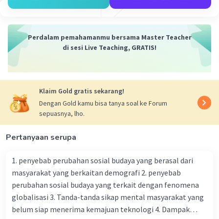
Yatman Y
Level 53
Perdalam pemahamanmu bersama Master Teacher
06 April 2024 08:44
di sesi Live Teaching, GRATIS!
Diantara nilai-nilai trigonometris yang dikenal,
kita tahu bahwa sin(90-a) = cos(a), cos(180-a) = -
Iklan
cos(a), tan(180+a) = -tan(a), dan cot(360-a) =
Klaim Gold gratis sekarang!
cot(a). Maka dari itu, persamaan tersebut dapat
Dengan Gold kamu bisa tanya soal ke Forum
diubah menjadi:
sepuasnya, lho.
cos(a) - (-cos(a)) / -tan(a) + cot(a)
Setelah itu, kita dapat membatalkan beberapa
Pertanyaan serupa
bagian dari persamaan tersebut:
cos(a) + cos(a) / tan(a) + cot(a)
1. penyebab perubahan sosial budaya yang berasal dari
Dalam kondisi dimana a berada di antara 90° ≤ x ≤
masyarakat yang berkaitan demografi 2. penyebab
180°, kita tahu bahwa a lebih besar dari 90° dan
perubahan sosial budaya yang terkait dengan fenomena
lebih kecil dari 180°. Hal ini berarti bahwa a lebih
globalisasi 3. Tanda-tanda sikap mental masyarakat yang
besar dari 0 dan lebih kecil dari 90°. Karena itu,
belum siap menerima kemajuan teknologi 4. Dampak
tan(a) lebih besar dari nol.