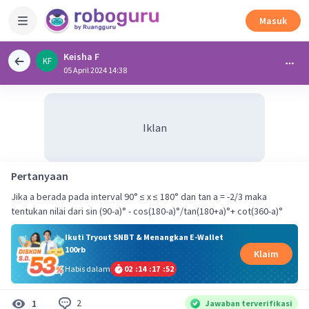
Masuk
Keisha F
KF
05 April 2024 14:38
Iklan
Pertanyaan
Jika a berada pada interval 90° ≤ x ≤ 180° dan tan a = -2/3 maka
tentukan nilai dari sin (90-a)° - cos(180-a)°/tan(180+a)°+ cot(360-a)°
Ikuti Tryout SNBT & Menangkan E-Wallet
100rb
Klaim
Habis dalam
02
:
14
:
17
:
52
2
1
Jawaban terverifikasi