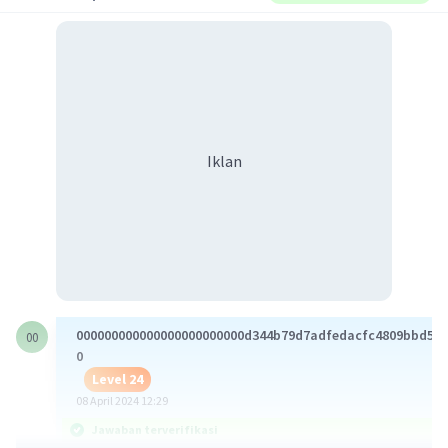
Iklan
000000000000000000000000d344b79d7adfedacfc4809bbd532
00
0
Level 24
08 April 2024 12:29
Jawaban terverifikasi