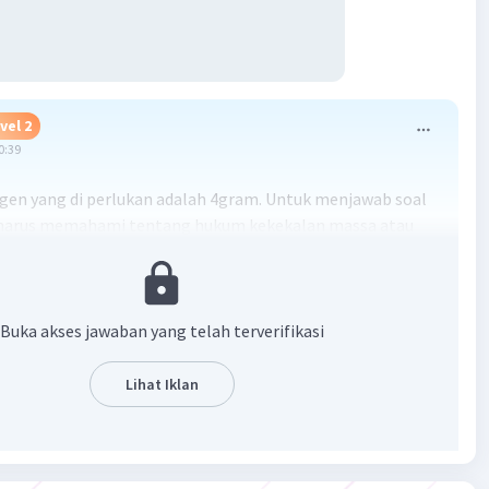
vel 2
0:39
gen yang di perlukan adalah 4gram. Untuk menjawab soal
 harus memahami tentang hukum kekekalan massa atau
oisier
n dengan langkah":
:
Buka akses jawaban yang telah terverifikasi
nesium = m Mg = 6 gram
nesium oksida = m MgO = 10 gram
Lihat Iklan
ang di perlukan adalah.... Gram
njawab soal tersebut harus memahami tentang hukum