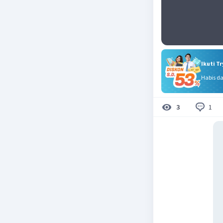
Ikuti T
Habis d
1
3