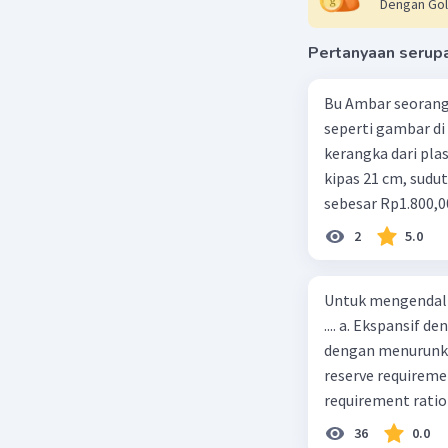
Dengan Gol
m sebelum
m Mg + m
Pertanyaan serup
6 + m O₂ =
M O₂ = 10 
M O₂ = 4 
Bu Ambar seorang 
seperti gambar di 
Maka oksi
kerangka dari plast
kipas 21 cm, sudut
sebesar Rp1.800,0
Beri R
Rp350,00/m. Kipas
2
5.0
total keuntungan 
Untuk mengendali
.... a. Ekspansif 
dengan menurunka
reserve requireme
requirement ratio e
Indonesia melakuka
36
0.0