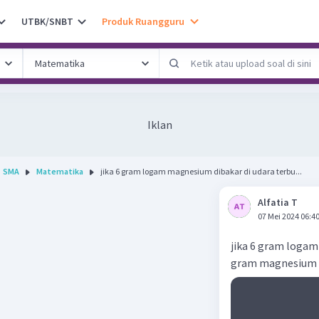
UTBK/SNBT
Produk Ruangguru
Iklan
SMA
Matematika
jika 6 gram logam magnesium dibakar di udara terbu...
Alfatia T
07 Mei 2024 06:4
jika 6 gram logam
gram magnesium o