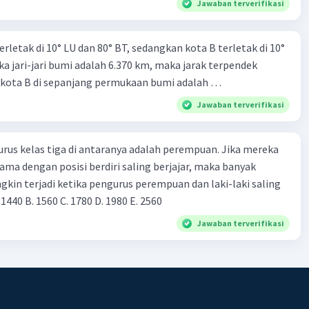
 berikut. 1). Menaikkan tarif pajak. 2). Diversifikasi pajak. 3).
Jawaban terverifikasi
ga. 4). Politik pasar terbuka. 5). Mengadakan diskriminasi
 kebijakan fiskal adalah .... a. 1) dan 2) b. 2) dan 3) c. 3) dan 4)
erletak di 10° LU dan 80° BT, sedangkan kota B terletak di 10°
kan berdampak
ika jari-jari bumi adalah 6.370 km, maka jarak terpendek
rupiah terhadap mata uang asing memburuk. Kebijakan
n kota B di sepanjang permukaan bumi adalah …
ng tepat dilakukan pemerintah adalah .... a. Menaikkan suku
beli surat berharga c. Memberikan subsidi kepada
Jawaban terverifikasi
mbatasi pengeluaran negara e. Menaikkan pajak penghasilan
ulkan dari kebijakan fiskal ekspansif bila tidak diikuti dengan
urus kelas tiga di antaranya adalah perempuan. Jika mereka
 yang ekspansif adalah .... a. Output bertambah, suku bunga
ama dengan posisi berdiri saling berjajar, maka banyak
ertambah, suku bunga turun c. Output bertambah, suku bunga
kin terjadi ketika pengurus perempuan dan laki-laki saling
un, suku bunga naik e. Output turun, suku bunga turun Di
 1440 B. 1560 C. 1780 D. 1980 Ε. 2560
dak termasuk jenis kebijakan moneter berhubungan dengan
Jawaban terverifikasi
uang yang beredar di masyarakat, adalah .... a. Kebijakan
 (Monetary Expansive Policy) b. Operasi pasar terbuka (Open
 c. Kebijakan moneter kontraktif (Monetary Contractive
ey Policy d. Fasilitas diskonto (Discount Rate) e.
 pasar output Pada saat nilai rupiah terhadap