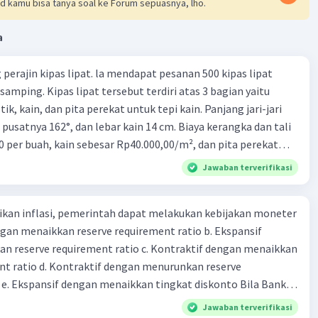
d kamu bisa tanya soal ke Forum sepuasnya, lho.
 reaksi = m setelah reaksi
 O₂ = m MgO
a
 10
- 6
gram
perajin kipas lipat. la mendapat pesanan 500 kipas lipat
samping. Kipas lipat tersebut terdiri atas 3 bagian yaitu
gen yang di perlukan adalah 4 gram
ik, kain, dan pita perekat untuk tepi kain. Panjang jari-jari
 pusatnya 162°, dan lebar kain 14 cm. Biaya kerangka dan tali
·
5.0
(
1
)
Balas
0 per buah, kain sebesar Rp40.000,00/m², dan pita perekat
ating
 tersebut dijual dengan harga Rp6.500,00 per buah. Tentukan
Jawaban terverifikasi
yang diperoleh Bu Ambar.
kan inflasi, pemerintah dapat melakukan kebijakan moneter
dengan menaikkan reserve requirement ratio b. Ekspansif
n reserve requirement ratio c. Kontraktif dengan menaikkan
Iklan
nt ratio d. Kontraktif dengan menurunkan reserve
. Ekspansif dengan menaikkan tingkat diskonto Bila Bank
n kebijakan moneter ekspansif, ceteris paribus maka .... a.
Jawaban terverifikasi