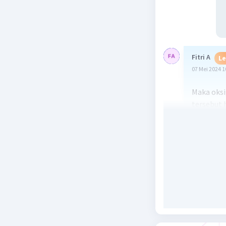
Fitri A
Le
07 Mei 2024 1
Maka oksi
tersebut
hukum Lav
Penjelasa
Diketahui
Massa mag
Massa mag
Ditanya:
Oksigen y
Jawab:
Untuk me