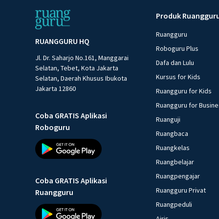
Produk Ruanggur
Ruangguru
RUANGGURU HQ
Roboguru Plus
Jl. Dr. Saharjo No.161, Manggarai
Dafa dan Lulu
Selatan, Tebet, Kota Jakarta
Kursus for Kids
Selatan, Daerah Khusus Ibukota
Jakarta 12860
Ruangguru for Kids
Ruangguru for Busin
Coba GRATIS Aplikasi
Ruanguji
Roboguru
Ruangbaca
Ruangkelas
Ruangbelajar
Ruangpengajar
Coba GRATIS Aplikasi
Ruangguru Privat
Ruangguru
Ruangpeduli
Airis