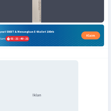
ryout SNBT & Menangkan E-Wallet 100rb
Klaim
alam
01
:
21
:
40
:
20
Iklan