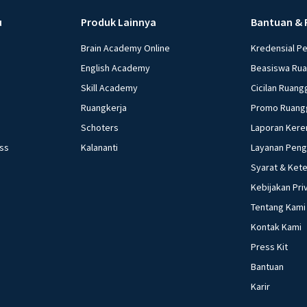
dolar mengalami 
barang impor men
u
Produk Lainnya
Bantuan & 
Bank Indonesia ad
Brain Academy Online
Kredensial P
membayar utang b.
English Academy
Beasiswa Ru
Membeli surat ber
Skill Academy
Cicilan Ruang
bank umum untuk
dan pinjaman Ketika kebutuhan kedelai meningkat dan petani gagal panen
Ruangkerja
Promo Ruang
karena terserang
Schoters
Laporan Kere
negeri yang harga
ess
Kalananti
Layanan Pen
pemerintah adalah 
Syarat & Ket
sebelumnya b. Men
Kebijakan Pri
mahal c. Memberik
Tentang Kami
Meningkatkan pro
Membatasi impor ked
Kontak Kami
pasar terbuka da
Press Kit
dilakukan dengan 
Bantuan
surat-surat berha
Karir
pada bank umum d