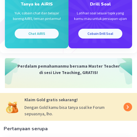
Tanya ke AiRIS
Drill Soal
·
0.0
(
0
)
Balas
Beri Rating
Yuk, cobain chat dan belajar
Latihan soal sesuai topik yang
bareng AiRIS, teman pintarmu!
kamu mau untuk persiapan ujian
Chat AiRIS
Cobain Drill Soal
Iklan
Perdalam pemahamanmu bersama Master Teacher
di sesi Live Teaching, GRATIS!
Klaim Gold gratis sekarang!
Dengan Gold kamu bisa tanya soal ke Forum
sepuasnya, lho.
Pertanyaan serupa