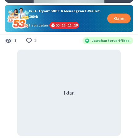
Ikuti Tryout SNBT & Menangkan E-Wallet
100rb
Klaim
Habis dalam
00
:
13
:
11
:
19
1
1
Jawaban terverifikasi
Iklan