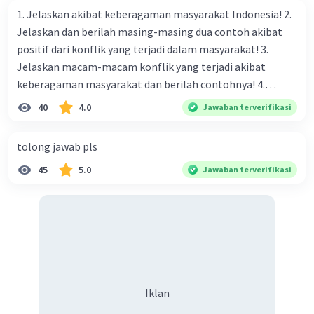
1. Jelaskan akibat keberagaman masyarakat Indonesia! 2.
Jelaskan dan berilah masing-masing dua contoh akibat
positif dari konflik yang terjadi dalam masyarakat! 3.
Jelaskan macam-macam konflik yang terjadi akibat
keberagaman masyarakat dan berilah contohnya! 4.
Mengapa dalam masyarakat yang memiliki keberagaman
40
4.0
Jawaban terverifikasi
diperlukan harmoni? 5. Indonesia merupakan negara yang
kaya akan keberagaman baik dilihat dari agama, suku, ras,
tolong jawab pls
bahasa, dan budaya. Berdasarkan pernyataan tersebut,
45
5.0
Jawaban terverifikasi
apa yang dapat kalian lakukan untuk menjaga
keberagaman supaya terhindar dari konflik?
Iklan