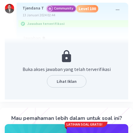
Tjendana T
Community
Level 100
13 Januari 2024 02:44
Jawaban terverifikasi
Jawaban
B.
Pembahasan
Konfigurasi elektron masing2 unsur tsb adalah
K: 2 8 (2 kulit)
Buka akses jawaban yang telah terverifikasi
L: 2 8 5 (3 kulit)
M: 2 8 7 (3 kulit)
Lihat Iklan
N: 2 8 18 7 (4 kulit)
O: 2 8 18 18 6 (5 kulit)
L dan M memiliki 3 kulit
Mau pemahaman lebih dalam untuk soal ini?
Opsi jawban B.
LATIHAN SOAL GRATIS!