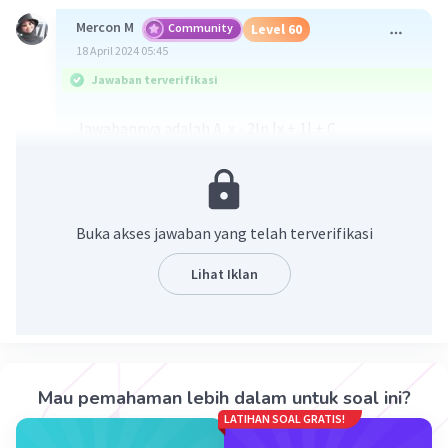
Mercon M
Community
Level 60
18 April 2024 05:45
Jawaban terverifikasi
Jawabannya adalah A. x - 2In |x + 1| + C
Pembahasan:
Semoga membantu!
Buka akses jawaban yang telah terverifikasi
Lihat Iklan
Mau pemahaman lebih dalam untuk soal ini?
·
0.0
(
0
)
Balas
Beri Rating
LATIHAN SOAL GRATIS!