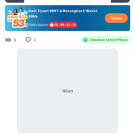
Ikuti Tryout SNBT & Menangkan E-Wallet
100rb
Klaim
Habis dalam
01
:
09
:
13
:
11
2
1
Jawaban terverifikasi
Iklan