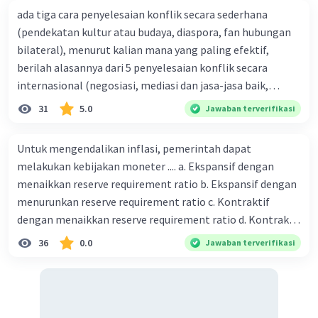
Semoga membantu yak
ada tiga cara penyelesaian konflik secara sederhana
(pendekatan kultur atau budaya, diaspora, fan hubungan
·
0.0
(
0
)
Balas
Beri Rating
bilateral), menurut kalian mana yang paling efektif,
berilah alasannya dari 5 penyelesaian konflik secara
internasional (negosiasi, mediasi dan jasa-jasa baik,
konsiliasi, penyelidikan, dan penyelesaian di bawah
31
5.0
Jawaban terverifikasi
naungan organisasi PBB), menurut kalian mana yang
paling efektif, berilah alasannya
Untuk mengendalikan inflasi, pemerintah dapat
melakukan kebijakan moneter .... a. Ekspansif dengan
menaikkan reserve requirement ratio b. Ekspansif dengan
menurunkan reserve requirement ratio c. Kontraktif
dengan menaikkan reserve requirement ratio d. Kontraktif
dengan menurunkan reserve requirement ratio e.
36
0.0
Jawaban terverifikasi
Ekspansif dengan menaikkan tingkat diskonto Bila Bank
Indonesia melakukan kebijakan moneter ekspansif,
ceteris paribus maka .... a. Menimbulkan inflasi di mana
bentuk kurva jumlah uang beredar (penawaran uang) naik