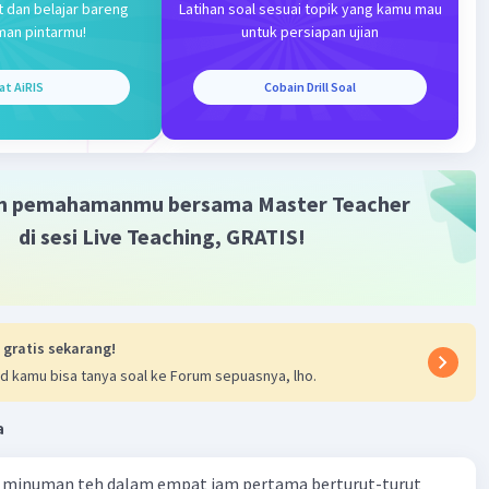
t dan belajar bareng
Latihan soal sesuai topik yang kamu mau
ya 80
man pintarmu!
untuk persiapan ujian
Iklan
at AiRIS
Cobain Drill Soal
san
emi Langkah
1:
m pemahamanmu bersama Master Teacher
Berat Kedelai?
di sesi Live Teaching, GRATIS!
 adalah 12,5% dari berat kedelai. Jika berat ragi 20 gram,
 kedelai adalah \(\frac{20}{0.125} = 160 \) gram.
2:
 gratis sekarang!
rat Kacang Hijau
d kamu bisa tanya soal ke Forum sepuasnya, lho.
gan kedelai dan kacang hijau adalah 8:4, yang
nakan menjadi 2:1. Karena berat kedelai adalah 160 gram,
a
 kacang hijau adalah setengahnya, jadi \(160 \kali \frac{1}
) gram.
 minuman teh dalam empat jam pertama berturut-turut