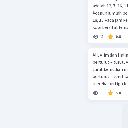
adalah 12, 7, 16,
Jawaban 
Adapun jumlah pen
Konsep K
18, 15 Pada jam ke
Penjelas
kopi bersitat kon
Konsep Ku
5? (A) 15 dan 45 (B
2
0.0
menentuka
kuantitas
persentas
Ali, Alim dan Hali
dibutuhka
berturut – turut, 
turut kemudian me
Maaf kala
berturut – turut l
mereka bertiga b
Beri R
mengawal waliko
3
5.0