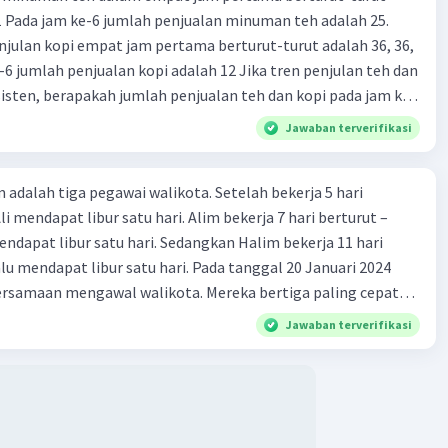
 11 Pada jam ke-6 jumlah penjualan minuman teh adalah 25.
Akhir 80 gram
julan kopi empat jam pertama berturut-turut adalah 36, 36,
unci Perhitungan Rasio
-6 jumlah penjualan kopi adalah 12 Jika tren penjulan teh dan
an
sisten, berapakah jumlah penjualan teh dan kopi pada jam ke-
nci Konsep kunci di sini adalah penggunaan rasio untuk
) 20 dan 60 (C) 20 dan 45 (D) 15 dan 50 (E) 22 dan 60
Jawaban terverifikasi
n jumlah proporsional berbagai bahan berdasarkan
 yang diketahui. Dengan memahami rasio dan hubungan
e antar bahan, kita dapat menghitung jumlah pasti yang
m adalah tiga pegawai walikota. Setelah bekerja 5 hari
n untuk setiap komponen.
Ali mendapat libur satu hari. Alim bekerja 7 hari berturut –
ndapat libur satu hari. Sedangkan Halim bekerja 11 hari
u ada yang salah ya
alu mendapat libur satu hari. Pada tanggal 20 Januari 2024
ersamaan mengawal walikota. Mereka bertiga paling cepat
·
1.0
(
1
)
Balas
ating
ta bersamaan Kembali pada tanggal …
Jawaban terverifikasi