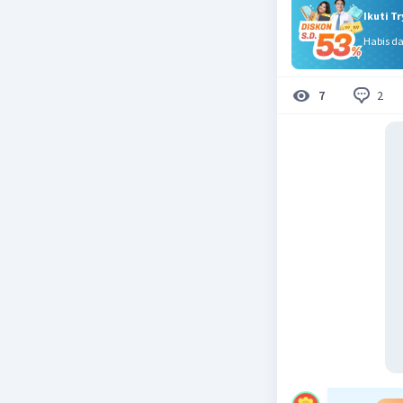
Ikuti T
Habis d
2
7