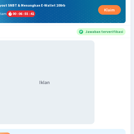
ryout SNBT & Menangkan E-Wallet 100rb
Klaim
alam
00
:
06
:
55
:
40
Jawaban terverifikasi
Iklan