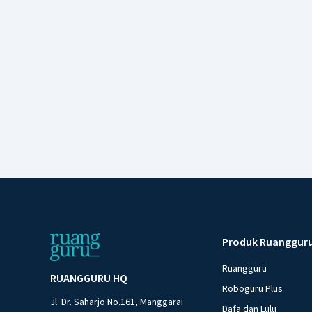
Produk Ruanggur
Ruangguru
RUANGGURU HQ
Roboguru Plus
Jl. Dr. Saharjo No.161, Manggarai
Dafa dan Lulu