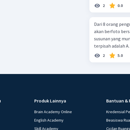
2
0.0
Dari 8 orang peng
akan berfoto bers
susunan yang mung
terpisah adalah A.
2
5.0
u
Produk Lainnya
Bantuan & 
Brain Academy Online
Kredensial P
English Academy
Beasiswa Ru
Skill Academy
Cicilan Ruang