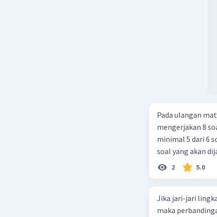
Pada ulangan mat
mengerjakan 8 soa
minimal 5 dari 6 
soal yang akan di
2
5.0
Jika jari-jari ling
maka perbandingan 