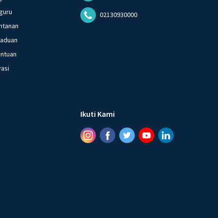
guru
02130930000
ntanan
gaduan
entuan
vasi
Ikuti Kami