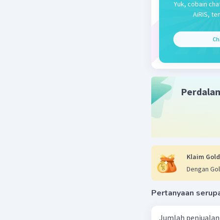
Yuk, cobain cha
Jabatan n
AiRIS, te
Ch
Pembaha
Solusi D
Langkah 
Perdala
Tentukan 
Berat ragi
maka berat
Langkah 
Klaim Gold
Hitung Be
Dengan Gol
Perbandin
disederha
Pertanyaan serup
maka berat
{2} = 80 \
Jumlah penjualan