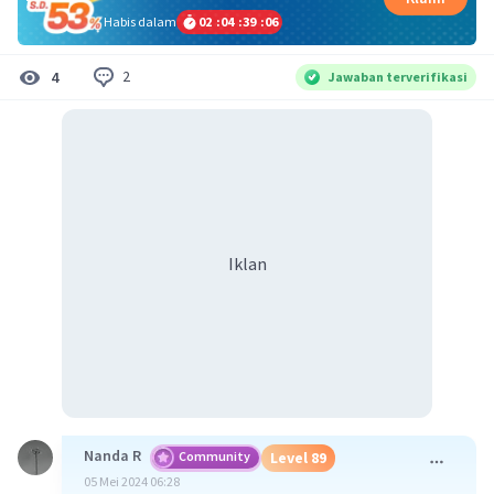
Habis dalam
02
:
04
:
39
:
06
2
4
Jawaban terverifikasi
Iklan
Nanda R
Community
Level 89
05 Mei 2024 06:28