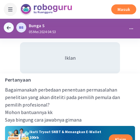
Masuk
Bunga S
05 Mei 2024 04:53
Iklan
Pertanyaan
Bagaimanakah perbedaan penentuan permasalahan
penelitian yang akan diteliti pada pemilih pemula dan
pemilih profesional?
Mohon bantuannya kk
Saya bingung cara jawabnya gimana
Ikuti Tryout SNBT & Menangkan E-Wallet
100rb
Klaim