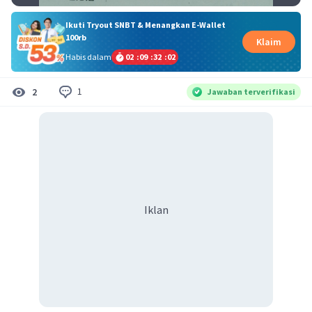
Ikuti Tryout SNBT & Menangkan E-Wallet
100rb
Klaim
Habis dalam
02
:
09
:
32
:
02
1
2
Jawaban terverifikasi
Iklan