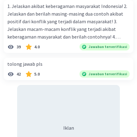
1. Jelaskan akibat keberagaman masyarakat Indonesia! 2.
Jelaskan dan berilah masing-masing dua contoh akibat
Iklan
positif dari konflik yang terjadi dalam masyarakat! 3.
Jelaskan macam-macam konflik yang terjadi akibat
keberagaman masyarakat dan berilah contohnya! 4.
Mengapa dalam masyarakat yang memiliki keberagaman
39
4.0
Jawaban terverifikasi
diperlukan harmoni? 5. Indonesia merupakan negara yang
kaya akan keberagaman baik dilihat dari agama, suku, ras,
tolong jawab pls
bahasa, dan budaya. Berdasarkan pernyataan tersebut,
42
5.0
Jawaban terverifikasi
apa yang dapat kalian lakukan untuk menjaga
keberagaman supaya terhindar dari konflik?
Iklan