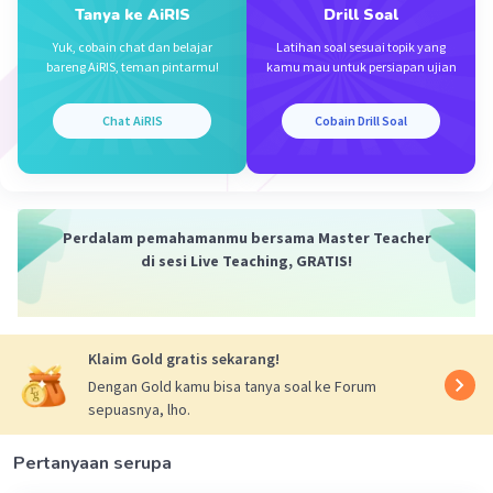
Tanya ke AiRIS
Drill Soal
Gol. VA memiliki sifat keelektronegatifan yg lbh
besar dibandingkan dgn gol. IA ataupun IIA
Yuk, cobain chat dan belajar
Latihan soal sesuai topik yang
bareng AiRIS, teman pintarmu!
kamu mau untuk persiapan ujian
Opsi jawaban D.
Chat AiRIS
Cobain Drill Soal
Walaupun gol. VIIIA terletak paling kanan dlm
Sistem Periodik Unsur, bukan berarti gol. VIIIA yg
memiliki sifat keelektronegatifan paling besar.
Perdalam pemahamanmu bersama Master Teacher
Gol. VIIIA malahan paling stabil, sukar bereaksi
di sesi Live Teaching, GRATIS!
Klaim Gold gratis sekarang!
·
0.0
(
0
)
Balas
Beri Rating
Dengan Gold kamu bisa tanya soal ke Forum
sepuasnya, lho.
Pertanyaan serupa