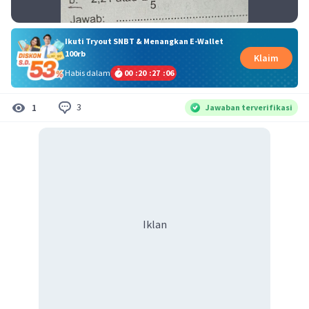
Ikuti Tryout SNBT & Menangkan E-Wallet
100rb
Klaim
Habis dalam
00
:
20
:
27
:
05
3
1
Jawaban terverifikasi
Iklan