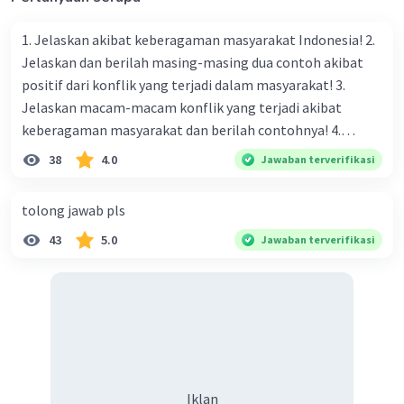
Jadi, bilangan yang lebih kecil adalah -0,07.
1. Jelaskan akibat keberagaman masyarakat Indonesia! 2.
*Pertanyaan lainnya silahkan tanyakan kembali
Jelaskan dan berilah masing-masing dua contoh akibat
pada postingan yang berbda ya, karena 1
positif dari konflik yang terjadi dalam masyarakat! 3.
postingan 1 pertanyaan.
Jelaskan macam-macam konflik yang terjadi akibat
keberagaman masyarakat dan berilah contohnya! 4.
·
0.0
(
0
)
Balas
Beri Rating
Mengapa dalam masyarakat yang memiliki keberagaman
38
4.0
Jawaban terverifikasi
diperlukan harmoni? 5. Indonesia merupakan negara yang
Jeav A
Level 2
kaya akan keberagaman baik dilihat dari agama, suku, ras,
19 September 2024 10:35
tolong jawab pls
bahasa, dan budaya. Berdasarkan pernyataan tersebut,
43
5.0
Jawaban terverifikasi
apa yang dapat kalian lakukan untuk menjaga
Jawabannya 100
keberagaman supaya terhindar dari konflik?
·
0.0
(
0
)
Balas
Beri Rating
Iklan