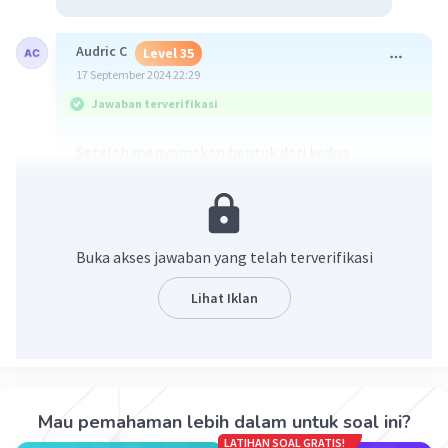
Audric C
Level 35
17 September 2024 22:29
Jawaban terverifikasi
Setelah menyamakan bentuk dari kedua
bilangan, kita dapat mengetahui bahwa yang
lebih kecil adalah
a. -0,07
b. 2,21
Buka akses jawaban yang telah terverifikasi
Lihat Iklan
Mau pemahaman lebih dalam untuk soal ini?
LATIHAN SOAL GRATIS!