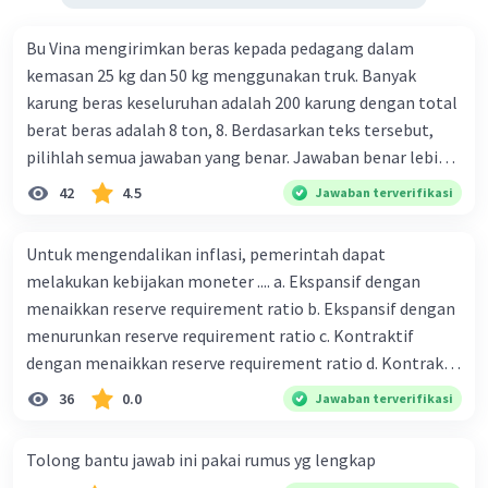
Bu Vina mengirimkan beras kepada pedagang dalam
kemasan 25 kg dan 50 kg menggunakan truk. Banyak
karung beras keseluruhan adalah 200 karung dengan total
berat beras adalah 8 ton, 8. Berdasarkan teks tersebut,
pilihlah semua jawaban yang benar. Jawaban benar lebih
dari satu. Banyak karung beras kemasan 25 kg adalah 50
42
4.5
Jawaban terverifikasi
buah. Banyak karung beras kemasan 50 kg adalah 150
buah. Total berat beras dalam kemasan 25 kg adalah 2
Untuk mengendalikan inflasi, pemerintah dapat
ton. Perbandingan berat beras kemasan 25 kg dan 50 kg
melakukan kebijakan moneter .... a. Ekspansif dengan
dalam truk adalah 1: 3. 9. Berdasarkan teks tersebut, jika
menaikkan reserve requirement ratio b. Ekspansif dengan
biaya setiap beras karung kecil adalah Rp7.500 dan karung
menurunkan reserve requirement ratio c. Kontraktif
besar Rp14.000, berapakah biaya angkut semua beras yang
dengan menaikkan reserve requirement ratio d. Kontraktif
harus dibayar oleh Bu Vina? A. Rp2.540.000 C. Rp2.312.000 B.
dengan menurunkan reserve requirement ratio e.
36
0.0
Jawaban terverifikasi
Rp2.475.000 D. Rp2.280.000
Ekspansif dengan menaikkan tingkat diskonto Bila Bank
Indonesia melakukan kebijakan moneter ekspansif,
Tolong bantu jawab ini pakai rumus yg lengkap
ceteris paribus maka .... a. Menimbulkan inflasi di mana