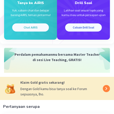
Tanya ke AiRIS
Drill Soal
Yuk, cobain chat dan belajar
Latihan soal sesuai topik yang
bareng AiRIS, teman pintarmu!
kamu mau untuk persiapan ujian
Chat AiRIS
Cobain Drill Soal
Perdalam pemahamanmu bersama Master Teacher
di sesi Live Teaching, GRATIS!
Klaim Gold gratis sekarang!
Dengan Gold kamu bisa tanya soal ke Forum
sepuasnya, lho.
Pertanyaan serupa