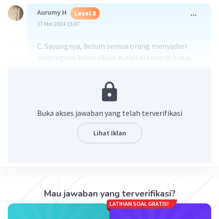
Aurumy H
Level 8
17 Mei 2024 15:07
C. Sayangnya, belum semua orang menyadari
pentingnya keberadaan hutan di tengah hidup
kita.
·
0.0
(
0
)
Balas
Beri Rating
Buka akses jawaban yang telah terverifikasi
Fayha R
Level 93
Lihat Iklan
24 Mei 2024 04:21
jawaban c.
karena pada A. B. D. kalimatnya tidak efektif.
Iklan
terlalu bertele-tele
Mau jawaban yang terverifikasi?
·
0.0
(
0
)
Balas
Beri Rating
LATIHAN SOAL GRATIS!