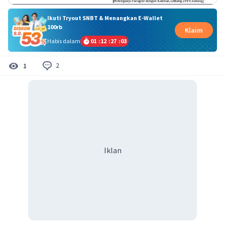
Ikuti Tryout SNBT & Menangkan E-Wallet
100rb
Klaim
Habis dalam
01
:
12
:
27
:
03
2
1
Iklan