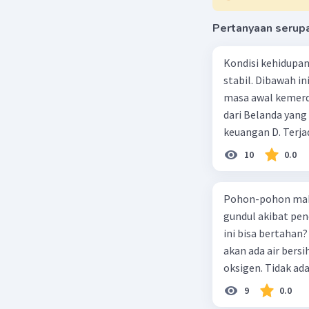
Pertanyaan serup
Kondisi kehidupa
stabil. Dibawah i
masa awal kemerde
dari Belanda yang
keuangan D. Terja
keamanan dalam n
10
0.0
maklumat pemerint
adanya maklumat 
Pohon-pohon maki
merencanakan satu 
gundul akibat pen
3. Terbentuknya K
ini bisa bertahan
bentuk penyelewe
akan ada air bers
tanggal 14 Novem
oksigen. Tidak a
Presidensial B. Li
cukup ulah kita pa
Berdirinya partai 
9
0.0
dan bergerak untu
partai Sosialis 