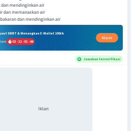
ik dan mendinginkan air
air dan memanaskan air
bakaran dan mendinginkan air
ryout SNBT & Menangkan E-Wallet 100rb
Klaim
alam
02
:
12
:
01
:
45
Jawaban terverifikasi
Iklan