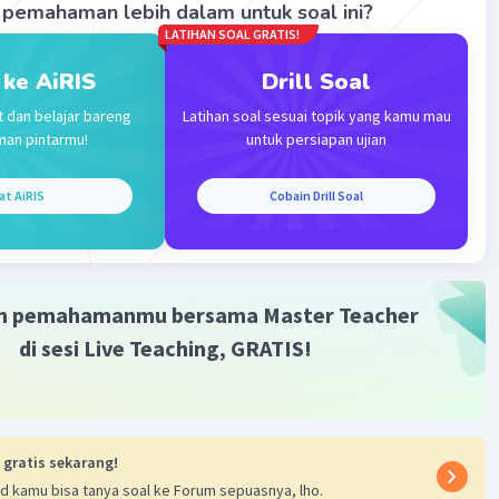
pemahaman lebih dalam untuk soal ini?
N
Level 100
LATIHAN SOAL GRATIS!
01:57
 ke AiRIS
Drill Soal
terverifikasi
t dan belajar bareng
Latihan soal sesuai topik yang kamu mau
kan pembakaran dan mendinginkan air
Iklan
man pintarmu!
untuk persiapan ujian
l tersebut tidak dapat memicu hidrogen
at AiRIS
Cobain Drill Soal
·
0.0
(
0
)
Balas
ating
m pemahamanmu bersama Master Teacher
di sesi Live Teaching, GRATIS!
 gratis sekarang!
d kamu bisa tanya soal ke Forum sepuasnya, lho.