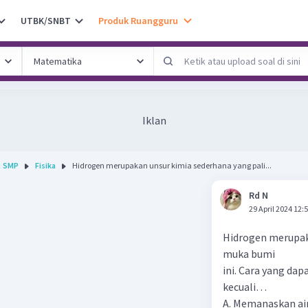
UTBK/SNBT
Produk Ruangguru
Iklan
SMP
Fisika
Hidrogen merupakan unsur kimia sederhana yang pali...
Rd N
29 April 2024 12:
Hidrogen merupak
muka bumi
ini. Cara yang dap
kecuali…
A. Memanaskan air