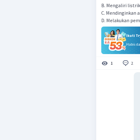
B. Mengaliri listr
C. Mendinginkan 
D. Melakukan pem
Ikuti T
Habis d
2
1