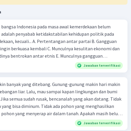
a
n bangsa Indonesia pada masa awal kemerdekaan belum
ni adalah penyabab ketidakstabilan kehidupan politik pada
kaan, kecuali... A. Pertentangan antar partai B. Gangguan
 ingin berkuasa kembali C. Munculnya kesulitan ekonomi dan
dinya bentrokan antar etnis E. Munculnya gangguan
egeri 2. Pada tanggal 3 November 1945 diterbitkan
Jawaban terverifikasi
ah mengenai pendirian partai partai politik. Sebelum
pemerintah tanggal 3 November 1945, Indonesia
n banyak yang ditebang. Gunung-gunung makin hari makin
partai tunggal yaitu... A. Masyumi D. PNI B. PKI E. NU C. PSI
ebangan liar. Lalu, mau sampai kapan lingkungan dan bumi
abinet Sjahrir tanggal 14 November 1945 merupakan suatu
? Jika semua sudah rusak, bencanalah yang akan datang. Tidak
ngan pertama pemerintah RI terhadap UUD 1945. Sejak
ih yang bisa diminum. Tidak ada pohon yang menghasilkan
ber 1945 Indonesia menganut sistem pemerintahan... A.
da pohon yang menyerap air dalam tanah. Apakah masih belum
beralisme C. Parlementer D. Terpimpin E. Aristokrasi 4.
da lingkungan ini? Oleh karena itu, kita semua harus bersatu
partai politik telah mendorong Sutan Sjahrir yang berasal dari
Jawaban terverifikasi
k lebih mencintai lingkungan. Kita harus bisa menjaga satu-
untuk menghidupkan bentuk pemerintahan dengan cabinet