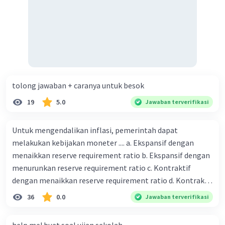
tolong jawaban + caranya untuk besok
19
5.0
Jawaban terverifikasi
Untuk mengendalikan inflasi, pemerintah dapat
melakukan kebijakan moneter .... a. Ekspansif dengan
menaikkan reserve requirement ratio b. Ekspansif dengan
menurunkan reserve requirement ratio c. Kontraktif
dengan menaikkan reserve requirement ratio d. Kontraktif
dengan menurunkan reserve requirement ratio e.
36
0.0
Jawaban terverifikasi
Ekspansif dengan menaikkan tingkat diskonto Bila Bank
Indonesia melakukan kebijakan moneter ekspansif,