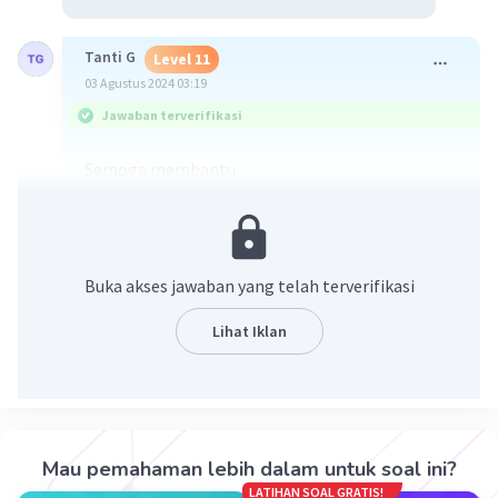
Tanti G
Level 11
03 Agustus 2024 03:19
Jawaban terverifikasi
Semoga membantu
Buka akses jawaban yang telah terverifikasi
Lihat Iklan
·
0.0
(
0
)
Balas
Beri Rating
Mau pemahaman lebih dalam untuk soal ini?
LATIHAN SOAL GRATIS!