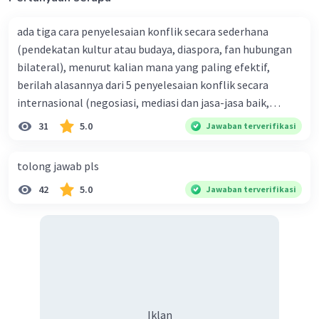
ada tiga cara penyelesaian konflik secara sederhana
(pendekatan kultur atau budaya, diaspora, fan hubungan
bilateral), menurut kalian mana yang paling efektif,
berilah alasannya dari 5 penyelesaian konflik secara
internasional (negosiasi, mediasi dan jasa-jasa baik,
konsiliasi, penyelidikan, dan penyelesaian di bawah
31
5.0
Jawaban terverifikasi
naungan organisasi PBB), menurut kalian mana yang
paling efektif, berilah alasannya
tolong jawab pls
42
5.0
Jawaban terverifikasi
Iklan