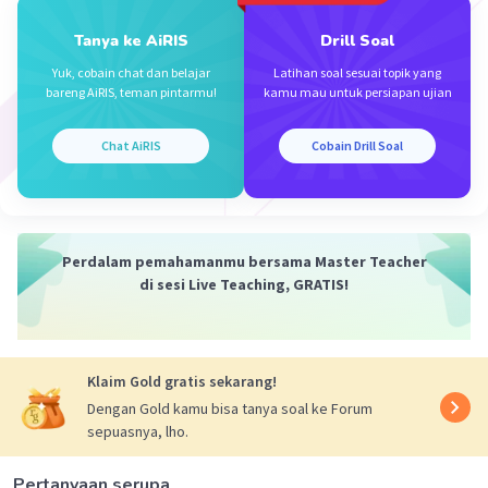
Tanya ke AiRIS
Drill Soal
Yuk, cobain chat dan belajar
Latihan soal sesuai topik yang
Iklan
bareng AiRIS, teman pintarmu!
kamu mau untuk persiapan ujian
Chat AiRIS
Cobain Drill Soal
Perdalam pemahamanmu bersama Master Teacher
di sesi Live Teaching, GRATIS!
Klaim Gold gratis sekarang!
Dengan Gold kamu bisa tanya soal ke Forum
sepuasnya, lho.
Pertanyaan serupa