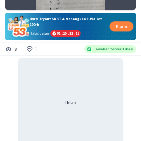
Ikuti Tryout SNBT & Menangkan E-Wallet
100rb
Klaim
Habis dalam
01
:
15
:
11
:
15
1
3
Jawaban terverifikasi
Iklan