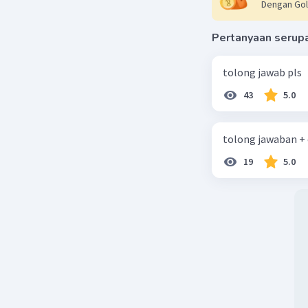
Dengan Gol
b. 1,567
Pertanyaan serup
tolong jawab pls
43
5.0
tolong jawaban +
19
5.0
Beri R