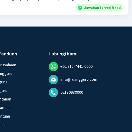
Jawaban terverifikasi
Panduan
Hubungi Kami
erusahaan
+62 815-7441-0000
angguru
info@ruangguru.com
guru
guru
02130930000
ntanan
gaduan
entuan
vasi