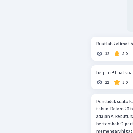
Buatlah kalimat b
12
5.0
help me! buat soal
12
5.0
Penduduk suatu ko
tahun. Dalam 20 
adalah A. kebutuh
bertambah C. per
memengaruhi tata