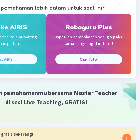
pemahaman lebih dalam untuk soal ini?
A
Level 78
 2024 15:28
 ke AiRIS
Roboguru Plus
terverifikasi
t dan belajar bareng
Dapatkan pembahasan soal
ga pake
man pintarmu!
lama
, langsung dari Tutor!
Iklan
at AiRIS
Chat Tutor
m pemahamanmu bersama Master Teacher
di sesi Live Teaching, GRATIS!
 gratis sekarang!