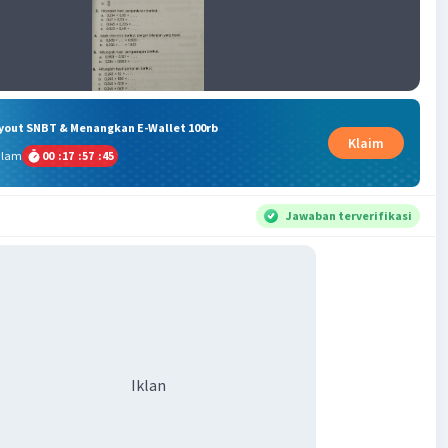
ryout SNBT & Menangkan E-Wallet 100rb
Klaim
alam
00
:
17
:
57
:
44
Jawaban terverifikasi
Iklan