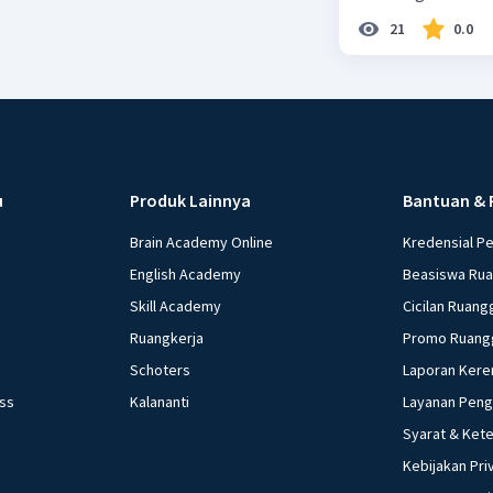
21
0.0
u
Produk Lainnya
Bantuan & 
Brain Academy Online
Kredensial P
English Academy
Beasiswa Ru
Skill Academy
Cicilan Ruang
Ruangkerja
Promo Ruang
Schoters
Laporan Kere
ess
Kalananti
Layanan Pen
Syarat & Ket
Kebijakan Pri