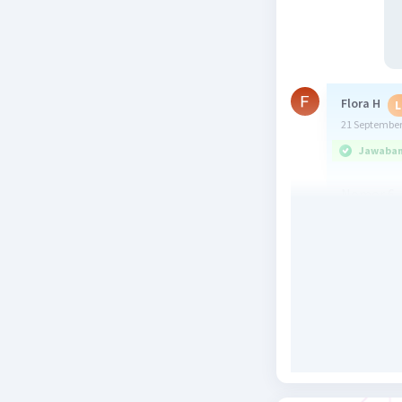
Flora H
L
21 September
Jawaban 
Nomor 6
a.0,838
b.0,311
Nomor 7
a.2,45
b.24,5
c.0,0245
d.0,00245
Beri R