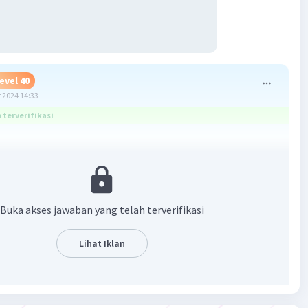
evel 40
 2024 14:33
terverifikasi
Buka akses jawaban yang telah terverifikasi
Lihat Iklan
·
5.0
(
1
)
Balas
ating