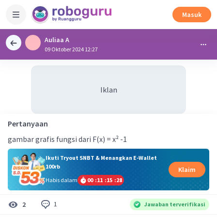
Masuk
Auliaa A
09 Oktober 2024 12:27
Iklan
Pertanyaan
gambar grafis fungsi dari F(x) = x² -1
Ikuti Tryout SNBT & Menangkan E-Wallet
100rb
Klaim
Habis dalam
00
:
11
:
15
:
27
1
2
Jawaban terverifikasi