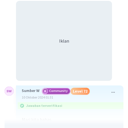
Iklan
Sumber W
Community
Level 72
10 Oktober 2024 01:31
Jawaban terverifikasi
Mari kita bahas....
2
f(x) = x
- 1