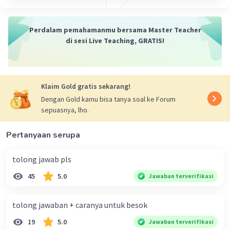
-1 | 0 | (1,0)
-2 | 3 | (-2,3)
Perdalam pemahamanmu bersama Master Teacher
Garfiknya seperti dibawah :
di sesi Live Teaching, GRATIS!
Klaim Gold gratis sekarang!
Dengan Gold kamu bisa tanya soal ke Forum
sepuasnya, lho.
Pertanyaan serupa
·
5.0
(
1
)
Balas
Beri Rating
tolong jawab pls
Auliaa A
Level 10
45
5.0
Jawaban terverifikasi
10 Oktober 2024 01:44
makasihh kakk huhuu
tolong jawaban + caranya untuk besok
19
5.0
Jawaban terverifikasi