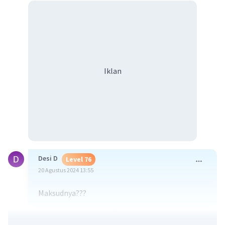
Iklan
Desi D
Level 76
20 Agustus 2024 13:55
Maksudnya???
·
0.0
(
0
)
Balas
Beri Rating