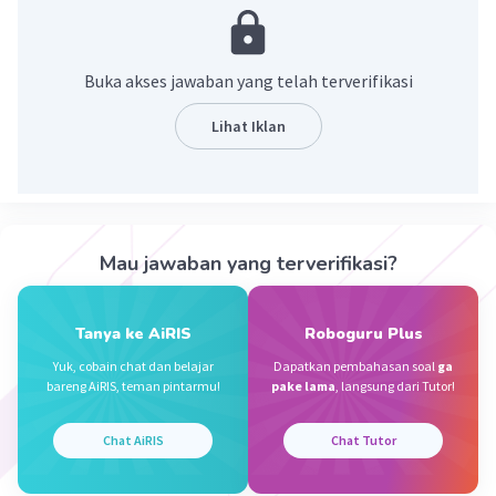
Jasukeee J
Level 14
20 Agustus 2024 14:02
Buka akses jawaban yang telah terverifikasi
Maksudnya gimana??
Lihat Iklan
·
0.0
(
0
)
Balas
Beri Rating
Iklan
Mau jawaban yang terverifikasi?
Tanya ke AiRIS
Roboguru Plus
Yuk, cobain chat dan belajar
Dapatkan pembahasan soal
ga
bareng AiRIS, teman pintarmu!
pake lama
, langsung dari Tutor!
Chat AiRIS
Chat Tutor