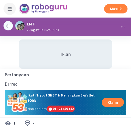
Masuk
LM F
20 Agustus 2024 13:54
Iklan
Pertanyaan
Drrred
Ikuti Tryout SNBT & Menangkan E-Wallet
100rb
Klaim
Habis dalam
01
:
21
:
59
:
41
2
1