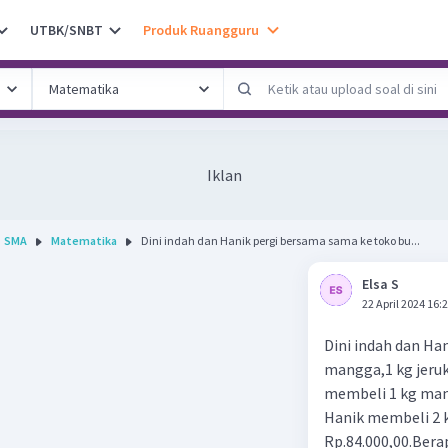
UTBK/SNBT
Produk Ruangguru
Iklan
SMA
Matematika
Dini indah dan Hanik pergi bersama sama ke toko bu...
Elsa S
22 April 2024 16:
Dini indah dan Ha
mangga,1 kg jeruk
membeli 1 kg mang
Hanik membeli 2 
Rp.84.000,00.Bera