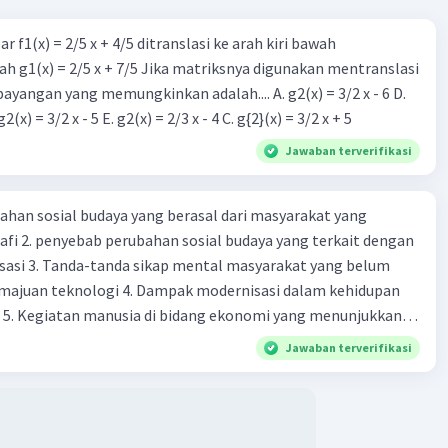
r f1(x) = 2/5 x + 4/5 ditranslasi ke arah kiri bawah
h g1(x) = 2/5 x + 7/5 Jika matriksnya digunakan mentranslasi
 bayangan yang memungkinkan adalah.... A. g2(x) = 3/2 x - 6 D.
g2(x) = 2/3 x - 5 B. g2(x) = 3/2 x - 5 E. g2(x) = 2/3 x - 4 C. g{2}(x) = 3/2 x + 5
Jawaban terverifikasi
ahan sosial budaya yang berasal dari masyarakat yang
fi 2. penyebab perubahan sosial budaya yang terkait dengan
sasi 3. Tanda-tanda sikap mental masyarakat yang belum
majuan teknologi 4. Dampak modernisasi dalam kehidupan
t 5. Kegiatan manusia di bidang ekonomi yang menunjukkan
 modernisasi 6. Contoh pengaruh modernisasi di bidang ilmu
Jawaban terverifikasi
endidikan terhadap pola pikir masyarakat 7. Konsep
modernisasi di masyarakat seringkali mengalami kesalahan
atunya kesalahan tersebut menganggap jika menjadi modern
 8. arti dari globalisasi 9. Bentuk kearifan lokal di wilayah