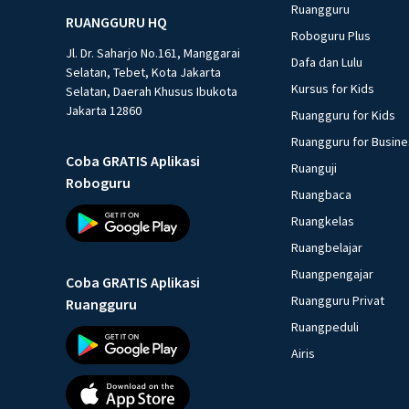
Ruangguru
RUANGGURU HQ
Roboguru Plus
Jl. Dr. Saharjo No.161, Manggarai
Dafa dan Lulu
Selatan, Tebet, Kota Jakarta
Kursus for Kids
Selatan, Daerah Khusus Ibukota
Jakarta 12860
Ruangguru for Kids
Ruangguru for Busin
Coba GRATIS Aplikasi
Ruanguji
Roboguru
Ruangbaca
Ruangkelas
Ruangbelajar
Ruangpengajar
Coba GRATIS Aplikasi
Ruangguru Privat
Ruangguru
Ruangpeduli
Airis