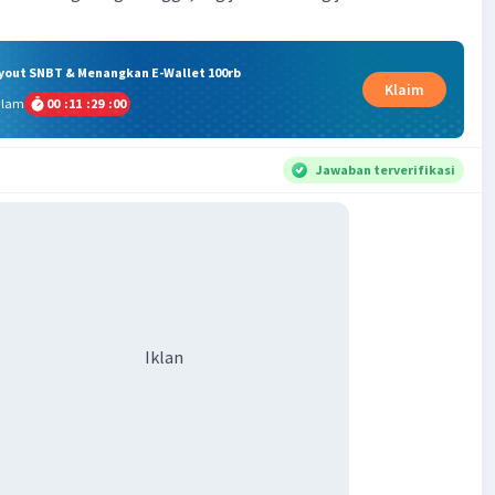
ryout SNBT & Menangkan E-Wallet 100rb
Klaim
alam
00
:
11
:
28
:
59
Jawaban terverifikasi
Iklan