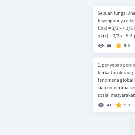
Sebuah fungsi linea
bayangannya adala
f2(x) = 3/2 x + 1/2
66
5.0
1. penyebab perub
berkaitan demogra
fenomena globali
siap menerima ke
sosial masyaraka
perubahan ke arah
43
5.0
pengetahuan dan p
mengenai proses 
pahaman, salah s
adalah mengikuti...