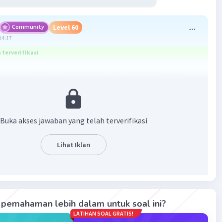
Community
Level 60
14:17
terverifikasi
g mangga, 2 kg jeruk, dan 4 kg jambu adalah Rp130.000
an:
x = 10.000
Buka akses jawaban yang telah terverifikasi
= 16.000
 = 12.000
Lihat Iklan
z = ?
+ 2(16.000) + 4(12.000)
 32.000 + 48.000
pemahaman lebih dalam untuk soal ini?
LATIHAN SOAL GRATIS!