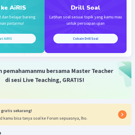
 ke AiRIS
Drill Soal
t dan belajar bareng
Latihan soal sesuai topik yang kamu mau
man pintarmu!
untuk persiapan ujian
at AiRIS
Cobain Drill Soal
·
4.3
(
4
)
Balas
ating
m pemahamanmu bersama Master Teacher
di sesi Live Teaching, GRATIS!
 gratis sekarang!
Iklan
d kamu bisa tanya soal ke Forum sepuasnya, lho.
a