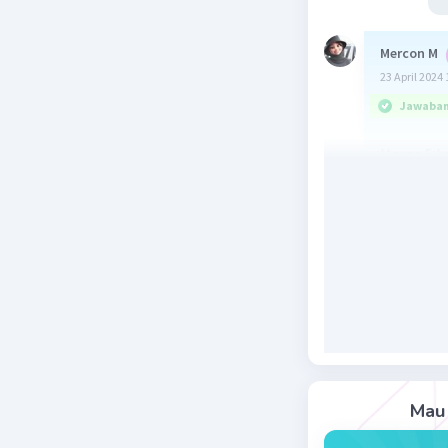
Mercon M
23 April 2024 
Jawaban 
Harga 5 k
Pembahas
mangga = 
jeruk = y 
jambu = z
5x + 2y + 4
5(10.000) 
= 50.000 +
= 130.000
Mau 