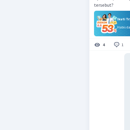
tersebut?
Ikuti T
Habis d
1
4