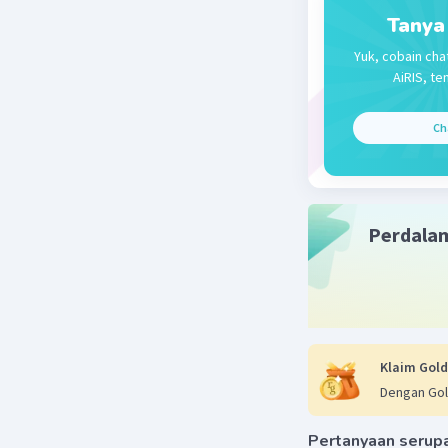
Tanya
Yuk, cobain cha
AiRIS, te
Ch
Beri R
Perdala
Klaim Gold
Dengan Gol
Pertanyaan serup