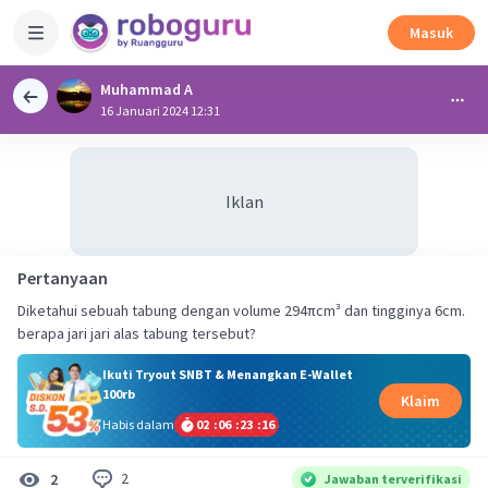
Masuk
Muhammad A
16 Januari 2024 12:31
Iklan
Pertanyaan
Diketahui sebuah tabung dengan volume 294πcm³ dan tingginya 6cm.
berapa jari jari alas tabung tersebut?
Ikuti Tryout SNBT & Menangkan E-Wallet
100rb
Klaim
Habis dalam
02
:
06
:
23
:
15
2
2
Jawaban terverifikasi