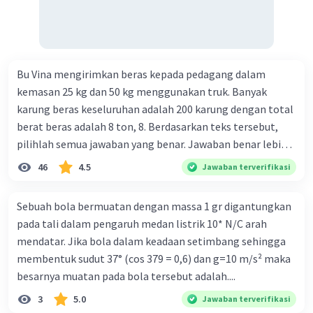
maksud dengan kegiatan menghimpun dana yang
dilakukan perbankan 19. tugas Bank Indonesia 20. tugas
Bank Umum 21. kegiatan lembaga keuangan non-Bank 22.
kelembagaan keuangan non-bank yang memiliki kegiatan
Bu Vina mengirimkan beras kepada pedagang dalam
yang dilakukan dengan operasi simpan pinjam 23.
kemasan 25 kg dan 50 kg menggunakan truk. Banyak
Lembaga keuangan non bank yang memiliki fungsi
karung beras keseluruhan adalah 200 karung dengan total
sebagai penggerak investasi dengan memperhatikan dan
berat beras adalah 8 ton, 8. Berdasarkan teks tersebut,
memasukan surat berharga 24. Nama lembaga keuangan
pilihlah semua jawaban yang benar. Jawaban benar lebih
non bank yang bertugas mengatasi para rensumen 25.
dari satu. Banyak karung beras kemasan 25 kg adalah 50
Ciri" dari masyarakat ekonomi abad ke 21
46
4.5
Jawaban terverifikasi
buah. Banyak karung beras kemasan 50 kg adalah 150
buah. Total berat beras dalam kemasan 25 kg adalah 2
Sebuah bola bermuatan dengan massa 1 gr digantungkan
ton. Perbandingan berat beras kemasan 25 kg dan 50 kg
pada tali dalam pengaruh medan listrik 10* N/C arah
dalam truk adalah 1: 3. 9. Berdasarkan teks tersebut, jika
mendatar. Jika bola dalam keadaan setimbang sehingga
biaya setiap beras karung kecil adalah Rp7.500 dan karung
membentuk sudut 37° (cos 379 = 0,6) dan g=10 m/s² maka
besar Rp14.000, berapakah biaya angkut semua beras yang
besarnya muatan pada bola tersebut adalah....
harus dibayar oleh Bu Vina? A. Rp2.540.000 C. Rp2.312.000 B.
3
5.0
Jawaban terverifikasi
Rp2.475.000 D. Rp2.280.000