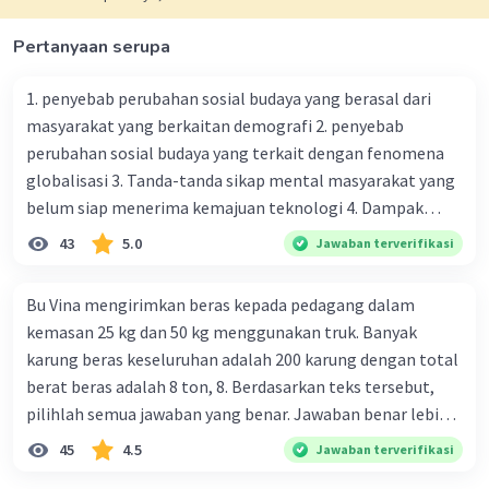
Pertanyaan serupa
1. penyebab perubahan sosial budaya yang berasal dari
masyarakat yang berkaitan demografi 2. penyebab
perubahan sosial budaya yang terkait dengan fenomena
globalisasi 3. Tanda-tanda sikap mental masyarakat yang
belum siap menerima kemajuan teknologi 4. Dampak
modernisasi dalam kehidupan sosial masyarakat 5.
43
5.0
Jawaban terverifikasi
Kegiatan manusia di bidang ekonomi yang menunjukkan
perubahan ke arah modernisasi 6. Contoh pengaruh
Bu Vina mengirimkan beras kepada pedagang dalam
modernisasi di bidang ilmu pengetahuan dan pendidikan
kemasan 25 kg dan 50 kg menggunakan truk. Banyak
terhadap pola pikir masyarakat 7. Konsep mengenai
karung beras keseluruhan adalah 200 karung dengan total
proses modernisasi di masyarakat seringkali mengalami
berat beras adalah 8 ton, 8. Berdasarkan teks tersebut,
kesalahan pahaman, salah satunya kesalahan tersebut
pilihlah semua jawaban yang benar. Jawaban benar lebih
menganggap jika menjadi modern adalah mengikuti... 8.
dari satu. Banyak karung beras kemasan 25 kg adalah 50
45
4.5
Jawaban terverifikasi
arti dari globalisasi 9. Bentuk kearifan lokal di wilayah
buah. Banyak karung beras kemasan 50 kg adalah 150
Madura yang berperan dalam pengelolaan SDA dan