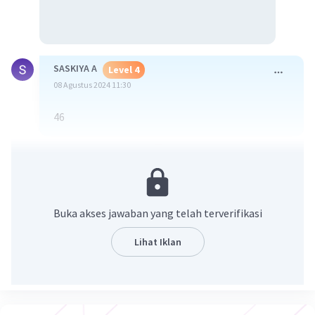
SASKIYA A
Level 4
08 Agustus 2024 11:30
46
·
0.0
(
0
)
Balas
Beri Rating
Buka akses jawaban yang telah terverifikasi
Lihat Iklan
Iklan