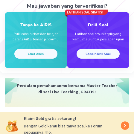
Mau jawaban yang terverifikasi?
LATIHAN SOAL GRATIS!
Tanya ke AiRIS
Drill Soal
Yuk, cobain chat dan belajar
Latihan soal sesuai topik yang
bareng AiRIS, teman pintarmu!
kamu mau untuk persiapan ujian
Chat AiRIS
Cobain Drill Soal
Perdalam pemahamanmu bersama Master Teacher
di sesi Live Teaching, GRATIS!
Klaim Gold gratis sekarang!
Dengan Gold kamu bisa tanya soal ke Forum
sepuasnya, lho.