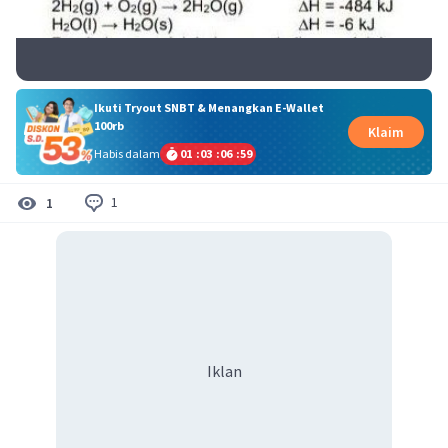
Ikuti Tryout SNBT & Menangkan E-Wallet
100rb
Klaim
Habis dalam
01
:
03
:
06
:
59
1
1
Iklan