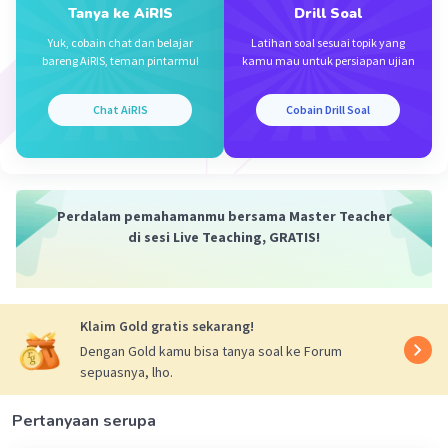
Tanya ke AiRIS
Drill Soal
Yuk, cobain chat dan belajar
Latihan soal sesuai topik yang
bareng AiRIS, teman pintarmu!
kamu mau untuk persiapan ujian
Chat AiRIS
Cobain Drill Soal
Perdalam pemahamanmu bersama Master Teacher
di sesi Live Teaching, GRATIS!
Klaim Gold gratis sekarang!
Dengan Gold kamu bisa tanya soal ke Forum
sepuasnya, lho.
Pertanyaan serupa