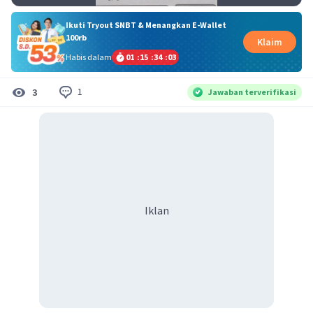
Ikuti Tryout SNBT & Menangkan E-Wallet
100rb
Klaim
Habis dalam
01
:
15
:
34
:
03
1
3
Jawaban terverifikasi
Iklan