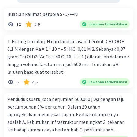
Buatlah kalimat berpola S-O-P-K!
12
5.0
Jawaban terverifikasi
1. Hitunglah nilai pH dari larutan asam berikut: CHCOOH
0,1 M dengan Ka = 1 * 10 ^ - 5 : HCI 0,01 M 2. Sebanyak 0,37
gram Ca(OH)2 (Ar Ca = 40 O-16, H = 1 ) dilarutkan dalam air
hingga volume larutan menjadi 500 mL.. Tentukan pH
larutan basa kuat tersebut.
5
4.5
Jawaban terverifikasi
Penduduk suatu kota berjumlah 500.000 jiwa dengan laju
pertumbuhan 3% per tahun. Dalam 20 tahun
diproyeksikan meningkat tajam. Evaluasi dampaknya
adalah A. kebutuhan infrastruktur meningkat 3. tekanan
terhadap sumber daya bertambah C. pertumbuhan