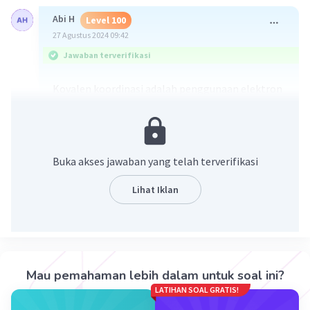
Abi H
Level 100
27 Agustus 2024 09:42
Jawaban terverifikasi
Kovalen koordinasi adalah penggunaan elektron
bersama tanpa serah Terima elektron jika dilihat
dari gambarnya jawabanya adalah panah ke 3
atau c
Buka akses jawaban yang telah terverifikasi
·
0.0
(
0
)
Balas
Beri Rating
Lihat Iklan
Mau pemahaman lebih dalam untuk soal ini?
Iklan
LATIHAN SOAL GRATIS!