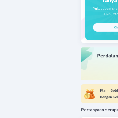
Tanya
Yuk, cobain cha
AiRIS, te
Ch
Perdala
Klaim Gold
Dengan Gol
Pertanyaan serup