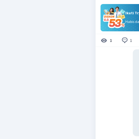
Ikuti T
Habis d
1
1