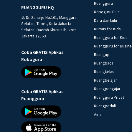
Ruangguru
RUANGGURU HQ
Roboguru Plus
Jl. Dr. Saharjo No.161, Manggarai
Dafa dan Lulu
Selatan, Tebet, Kota Jakarta
Kursus for Kids
Selatan, Daerah Khusus Ibukota
Jakarta 12860
Ruangguru for Kids
Ruangguru for Busin
Coba GRATIS Aplikasi
Ruanguji
Roboguru
Ruangbaca
Ruangkelas
Ruangbelajar
Ruangpengajar
Coba GRATIS Aplikasi
Ruangguru Privat
Ruangguru
Ruangpeduli
Airis