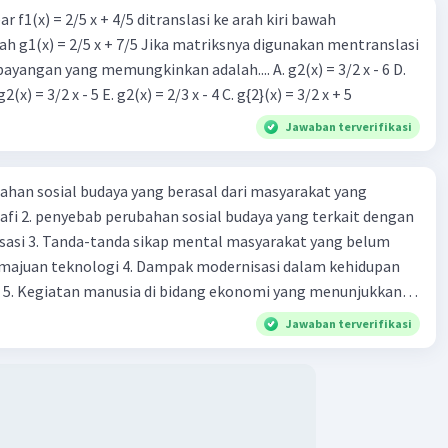
r f1(x) = 2/5 x + 4/5 ditranslasi ke arah kiri bawah
h g1(x) = 2/5 x + 7/5 Jika matriksnya digunakan mentranslasi
 bayangan yang memungkinkan adalah.... A. g2(x) = 3/2 x - 6 D.
g2(x) = 2/3 x - 5 B. g2(x) = 3/2 x - 5 E. g2(x) = 2/3 x - 4 C. g{2}(x) = 3/2 x + 5
Jawaban terverifikasi
ahan sosial budaya yang berasal dari masyarakat yang
fi 2. penyebab perubahan sosial budaya yang terkait dengan
sasi 3. Tanda-tanda sikap mental masyarakat yang belum
majuan teknologi 4. Dampak modernisasi dalam kehidupan
t 5. Kegiatan manusia di bidang ekonomi yang menunjukkan
 modernisasi 6. Contoh pengaruh modernisasi di bidang ilmu
Jawaban terverifikasi
endidikan terhadap pola pikir masyarakat 7. Konsep
modernisasi di masyarakat seringkali mengalami kesalahan
atunya kesalahan tersebut menganggap jika menjadi modern
 8. arti dari globalisasi 9. Bentuk kearifan lokal di wilayah
eran dalam pengelolaan SDA dan dukungan dalam bentuk