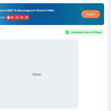
ryout SNBT & Menangkan E-Wallet 100rb
Klaim
alam
02
:
21
:
01
:
01
Jawaban terverifikasi
Iklan