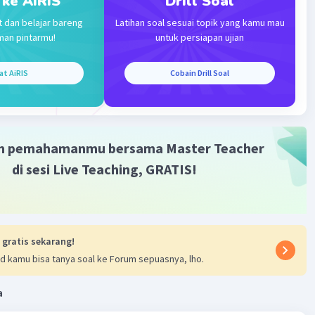
 ke AiRIS
Drill Soal
t dan belajar bareng
Latihan soal sesuai topik yang kamu mau
man pintarmu!
untuk persiapan ujian
Iklan
at AiRIS
Cobain Drill Soal
m pemahamanmu bersama Master Teacher
di sesi Live Teaching, GRATIS!
 gratis sekarang!
d kamu bisa tanya soal ke Forum sepuasnya, lho.
a