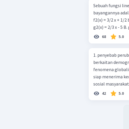
Sebuah fungsi linea
bayangannya adala
f2(x) = 3/2 x + 1/2
68
5.0
1. penyebab perub
berkaitan demogra
fenomena globali
siap menerima ke
sosial masyaraka
perubahan ke arah
42
5.0
pengetahuan dan p
mengenai proses 
pahaman, salah s
adalah mengikuti...
Madura yang berp