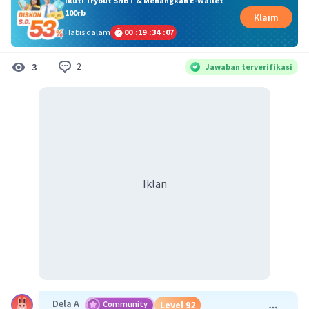
Ikuti Tryout SNBT & Menangkan E-Wallet
100rb
Klaim
Habis dalam
00
:
19
:
34
:
06
2
3
Jawaban terverifikasi
Iklan
Dela A
Community
Level 92