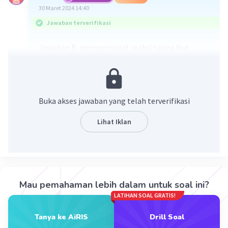
30 Maret 2024 14:40
Jawaban terverifikasi
Jawaban B. mempercepat reaksi tanpa ikut
bereaksi
Pembahasan :
Enzim berperan sebagai katalis artinya mampu
Buka akses jawaban yang telah terverifikasi
mempercepat reaksi dengan cara
menurunkan energi aktivasitanpa ikut bereaksi,
Lihat Iklan
sehingga enzim dapat digunakan kembaliuntuk
reaksi selanjutnya.
·
0.0
(
0
)
Balas
Beri Rating
Mau pemahaman lebih dalam untuk soal ini?
LATIHAN SOAL GRATIS!
Mazaya M
Community
Level 25
30 Maret 2024 14:47
Tanya ke AiRIS
Drill Soal