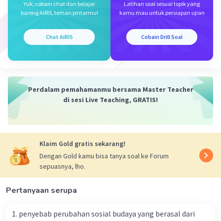
Yuk, cobain chat dan belajar
Latihan soal sesuai topik yang
B
bareng AiRIS, teman pintarmu!
kamu mau untuk persiapan ujian
Iklan
·
0.0
(
0
)
Balas
Beri Rating
Chat AiRIS
Cobain Drill Soal
Perdalam pemahamanmu bersama Master Teacher
di sesi Live Teaching, GRATIS!
Klaim Gold gratis sekarang!
Dengan Gold kamu bisa tanya soal ke Forum
sepuasnya, lho.
Pertanyaan serupa
1. penyebab perubahan sosial budaya yang berasal dari