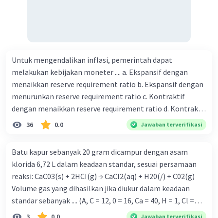
yang harus dijual dan omset rupiah yang harus dihasilkan
agar Budi bisa tahu pada angka berapa UD Maju Jaya dalam
keadaan tidak untung dan tidak rugi? 2) Dan jika Budi
sebagai pemilik menginginkan untung sebesar Rp
Untuk mengendalikan inflasi, pemerintah dapat
50.000.000,- berapa unit kah produk yang harus dijual?
melakukan kebijakan moneter .... a. Ekspansif dengan
minta tolong yaa kak🙏🏻🙏🏻
menaikkan reserve requirement ratio b. Ekspansif dengan
menurunkan reserve requirement ratio c. Kontraktif
dengan menaikkan reserve requirement ratio d. Kontraktif
dengan menurunkan reserve requirement ratio e.
36
0.0
Jawaban terverifikasi
Ekspansif dengan menaikkan tingkat diskonto Bila Bank
Indonesia melakukan kebijakan moneter ekspansif,
Batu kapur sebanyak 20 gram dicampur dengan asam
ceteris paribus maka .... a. Menimbulkan inflasi di mana
klorida 6,72 L dalam keadaan standar, sesuai persamaan
bentuk kurva jumlah uang beredar (penawaran uang) naik
reaksi: CaC03(s) + 2HCI(g) → CaCI2(aq) + H20(/) + C02(g)
dari kiri bawah ke kanan atas b. Menimbulkan deflasi di
Volume gas yang dihasilkan jika diukur dalam keadaan
mana bentuk kurva jumlah uang beredar (penawaran
standar sebanyak .... (A, C = 12, 0 = 16, Ca = 40, H = 1, Cl =
uang) naik dari kiri bawah ke kanan atas c. Tingkat bunga
35,5) A. 2,24 L B. 3,36 L C. 6,72L D. 10,08 L E. 11,2 L
3
0.0
Jawaban terverifikasi