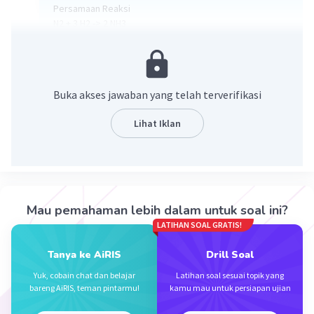
Persamaan Reaksi
N2 + 3 H2 -> 2 NH3
Gas NH3 yang dihasilkan
= (koefisien NH3 / koefisien H2) x vol H2
= (2 / 3) x 60 liter
Buka akses jawaban yang telah terverifikasi
Lihat Iklan
·
4.0
(
1
)
Balas
Beri Rating
Mau pemahaman lebih dalam untuk soal ini?
LATIHAN SOAL GRATIS!
Iklan
Tanya ke AiRIS
Drill Soal
Yuk, cobain chat dan belajar
Latihan soal sesuai topik yang
bareng AiRIS, teman pintarmu!
kamu mau untuk persiapan ujian