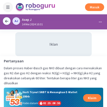
Masuk
Asep J
14 Mei 2024 10:31
Iklan
Pertanyaan
Dalam proses Haber-Basch gas NH3 dibuat dengan cara mereaksikan
gas N2 dan gas H2 dengan reaksi: N2(g) + H2(g) → NH3(g) jika H2 yang
direaksikan sebanyak 60 liter. Tentukan berapa liter gas NH3 yang
dihasilkan
Ikuti Tryout SNBT & Menangkan E-Wallet
100rb
Klaim
Habis dalam
02
:
15
:
08
:
55