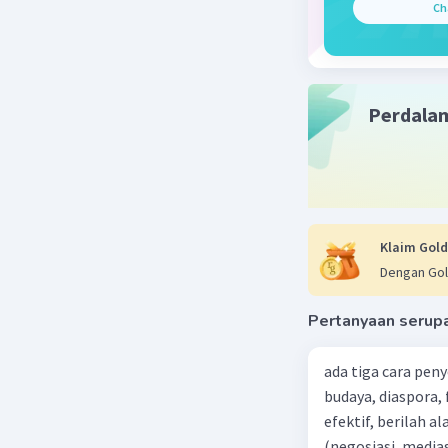
Ch
Sejara
alat p
Alva E
diangg
kalanga
Perdala
yang ti
Varias
model 
menjad
memilik
Klaim Gold
Dengan Gol
Beri R
Pertanyaan serup
Raghda R
ada tiga cara pen
24 Agustus 2
budaya, diaspora,
efektif, berilah alasannya dari 5 penyelesaian konfl
Jawaban 
(negosiasi, medias