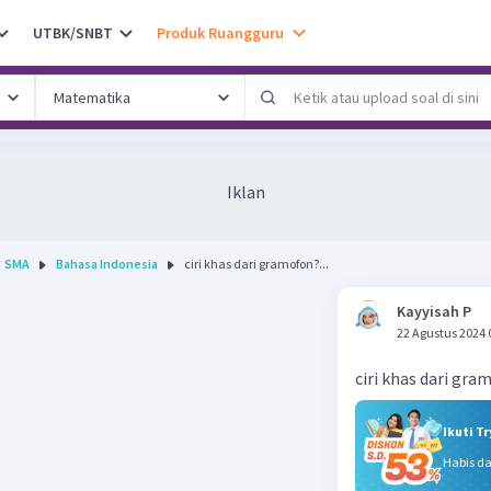
UTBK/SNBT
Produk Ruangguru
Iklan
SMA
Bahasa Indonesia
ciri khas dari gramofon?...
Kayyisah P
22 Agustus 2024 
ciri khas dari gra
Ikuti T
Habis d