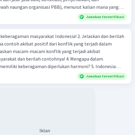
rong berbentuk terompet, dan terbuat dari logam
Iklan
bawah naungan organisasi PBB), menurut kalian mana yang
rilah alasannya
Jawaban terverifikasi
·
0.0
(
0
)
Balas
ating
agaman masyarakat Indonesia! 2. Jelaskan dan berilah
 contoh akibat positif dari konflik yang terjadi dalam
 dan berilah contohnya! 4. Mengapa dalam
liki keberagaman diperlukan harmoni? 5. Indonesia
yang kaya akan keberagaman baik dilihat dari agama, suku,
Jawaban terverifikasi
budaya. Berdasarkan pernyataan tersebut, apa yang dapat
tuk menjaga keberagaman supaya terhindar dari konflik?
Iklan