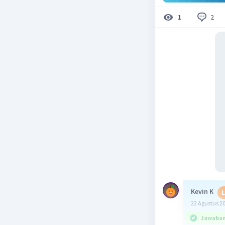
2
1
Kevin K
L
22 Agustus 2
Jawaban 