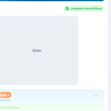
Jawaban terverifikasi
Iklan
evel 7
024 02:13
terverifikasi