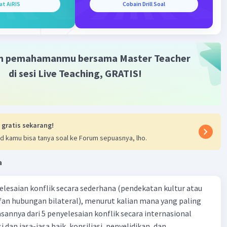
at AiRIS
Cobain Drill Soal
h dan Status Sosial
: Gramofon merupakan salah satu
emutar musik pertama yang ditemukan oleh Thomas
dison pada tahun 1877. Pada masanya, gramofon
ap sebagai barang mewah yang hanya dimiliki oleh
n tertentu, sehingga memiliki nilai historis dan seni
m pemahamanmu bersama Master Teacher
nggi.
di sesi Live Teaching, GRATIS!
i Tipe
: Terdapat berbagai tipe gramofon, mulai dari
antik hingga desain yang lebih modern, yang sering kali
i incaran kolektor. Beberapa model antik dapat
i nilai jual yang sangat tinggi.
 gratis sekarang!
d kamu bisa tanya soal ke Forum sepuasnya, lho.
·
5.0
(
1
)
Balas
ating
a
yelesaian konflik secara sederhana (pendekatan kultur atau
Level 100
024 09:03
 fan hubungan bilateral), menurut kalian mana yang paling
ik secara internasional
terverifikasi
i dan jasa-jasa baik, konsiliasi, penyelidikan, dan