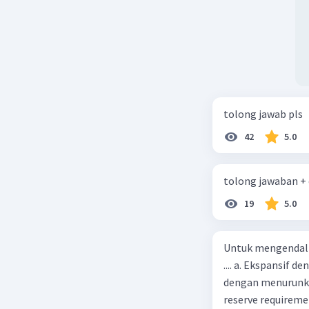
tolong jawab pls
42
5.0
tolong jawaban +
19
5.0
Untuk mengendali
.... a. Ekspansif 
dengan menurunka
reserve requireme