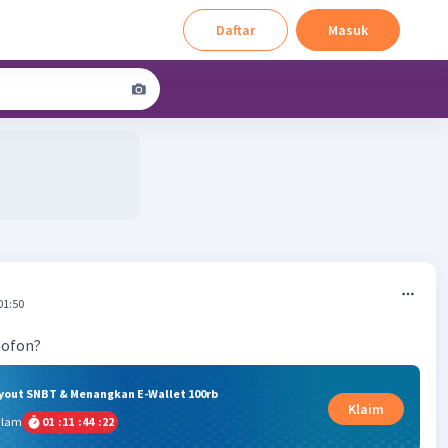
Daftar
Masuk
01:50
mofon?
ryout SNBT & Menangkan E-Wallet 100rb
Klaim
alam
01
:
11
:
44
:
22