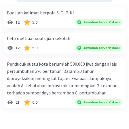
Buatlah kalimat berpola S-O-P-K!
12
5.0
Jawaban terverifikasi
help me! buat soal ujian sekolah
12
5.0
Jawaban terverifikasi
Penduduk suatu kota berjumlah 500.000 jiwa dengan laju
pertumbuhan 3% per tahun. Dalam 20 tahun
diproyeksikan meningkat tajam. Evaluasi dampaknya
adalah A. kebutuhan infrastruktur meningkat 3. tekanan
terhadap sumber daya bertambah C. pertumbuhan
eksponensial berdampak jangka panjang D. tidak
21
0.0
Jawaban terverifikasi
memengaruhi tata ruang E. proyeksi penduduk penting
untuk perencanaan