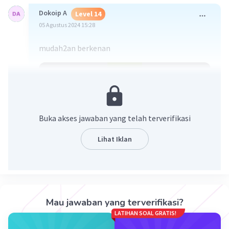
Dokoip A
Level 14
05 Agustus 2024 15:28
mudah2an berkenan
Buka akses jawaban yang telah terverifikasi
Lihat Iklan
·
0.0
(
0
)
Balas
Beri Rating
Mau jawaban yang terverifikasi?
LATIHAN SOAL GRATIS!