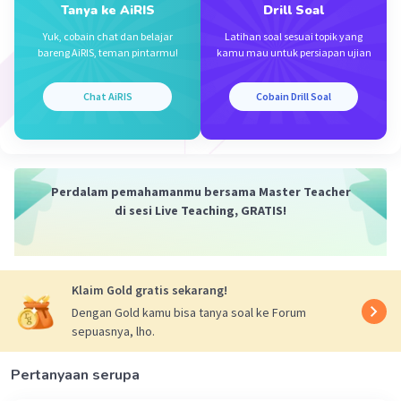
Tanya ke AiRIS
Drill Soal
Iklan
Yuk, cobain chat dan belajar
Latihan soal sesuai topik yang
bareng AiRIS, teman pintarmu!
kamu mau untuk persiapan ujian
Chat AiRIS
Cobain Drill Soal
Perdalam pemahamanmu bersama Master Teacher
di sesi Live Teaching, GRATIS!
Klaim Gold gratis sekarang!
Dengan Gold kamu bisa tanya soal ke Forum
sepuasnya, lho.
Pertanyaan serupa