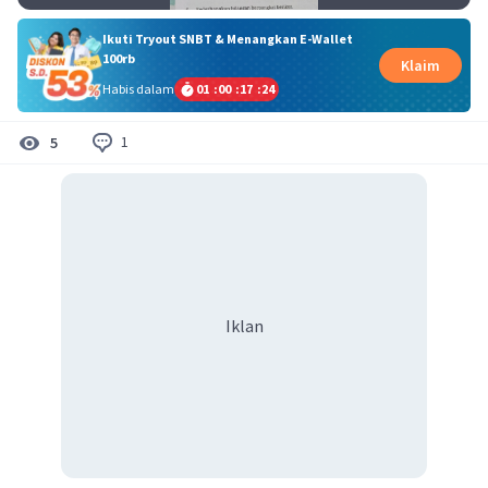
Ikuti Tryout SNBT & Menangkan E-Wallet
100rb
Klaim
Habis dalam
01
:
00
:
17
:
24
1
5
Iklan