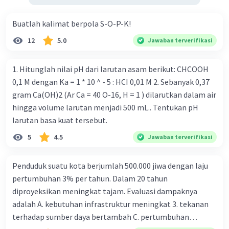
Buatlah kalimat berpola S-O-P-K!
12
5.0
Jawaban terverifikasi
1. Hitunglah nilai pH dari larutan asam berikut: CHCOOH
0,1 M dengan Ka = 1 * 10 ^ - 5 : HCI 0,01 M 2. Sebanyak 0,37
gram Ca(OH)2 (Ar Ca = 40 O-16, H = 1 ) dilarutkan dalam air
hingga volume larutan menjadi 500 mL.. Tentukan pH
larutan basa kuat tersebut.
5
4.5
Jawaban terverifikasi
Penduduk suatu kota berjumlah 500.000 jiwa dengan laju
pertumbuhan 3% per tahun. Dalam 20 tahun
diproyeksikan meningkat tajam. Evaluasi dampaknya
adalah A. kebutuhan infrastruktur meningkat 3. tekanan
terhadap sumber daya bertambah C. pertumbuhan