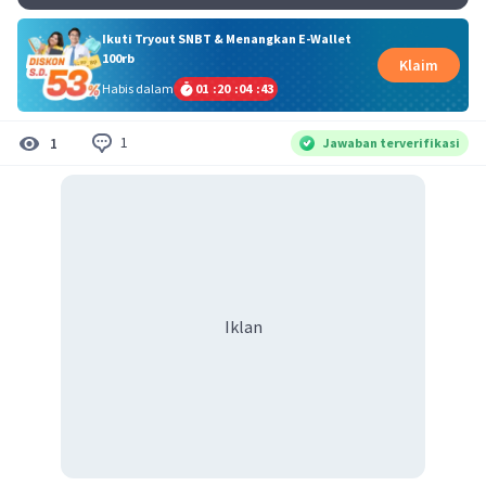
Ikuti Tryout SNBT & Menangkan E-Wallet
100rb
Klaim
Habis dalam
01
:
20
:
04
:
43
1
1
Jawaban terverifikasi
Iklan