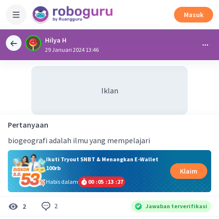
Masuk
Hilya H
29 Januari 2024 13:46
Iklan
Pertanyaan
biogeografi adalah ilmu yang mempelajari
Ikuti Tryout SNBT & Menangkan E-Wallet
100rb
Klaim
Habis dalam
00
:
05
:
13
:
26
2
2
Jawaban terverifikasi