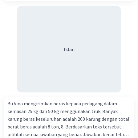
mempengaruhi distribusi spesies di masa lalu. Ini
mencakup konsep-konsep seperti dispersi,
isolasi, dan kolonisasi.
Biogeografi Konservatif dan Dispersif
:
Menganalisis strategi evolusi dan adaptasi yang
memengaruhi pola distribusi spesies. Beberapa
spesies memiliki ciri-ciri konservatif, yang
Iklan
cenderung mempertahankan distribusi geografis
mereka, sementara yang lain memiliki ciri-ciri
dispersif, yang cenderung menyebar luas ke
berbagai habitat.
Pengaruh Manusia
: Memahami dampak
aktivitas manusia terhadap distribusi spesies
hidup, seperti deforestasi, perubahan iklim,
Bu Vina mengirimkan beras kepada pedagang dalam
perburuan, dan perkenalan spesies asing.
kemasan 25 kg dan 50 kg menggunakan truk. Banyak
Aktivitas manusia dapat mengubah habitat
karung beras keseluruhan adalah 200 karung dengan total
alami, mengganggu ekosistem, dan
berat beras adalah 8 ton, 8. Berdasarkan teks tersebut,
menyebabkan kepunahan spesies.
pilihlah semua jawaban yang benar. Jawaban benar lebih