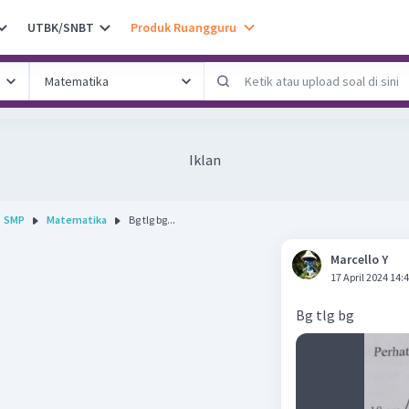
UTBK/SNBT
Produk Ruangguru
Iklan
SMP
Matematika
Bg tlg bg...
Marcello Y
17 April 2024 14:
Bg tlg bg