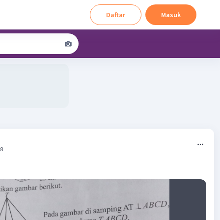
Daftar
Masuk
48