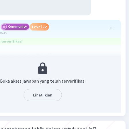
Community
Level 72
06:45
terverifikasi
3
ang benar adalah 384 cm
an :
gi limas = 18 cm
Buka akses jawaban yang telah terverifikasi
luas alas x tinggi limas
x 8 x 18
Lihat Iklan
3
m
·
0.0
(
0
)
Balas
ating