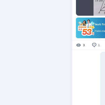
Ikuti T
Habis d
1
3