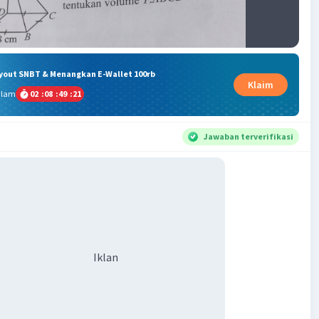
ryout SNBT & Menangkan E-Wallet 100rb
Klaim
alam
02
:
08
:
49
:
20
Jawaban terverifikasi
Iklan