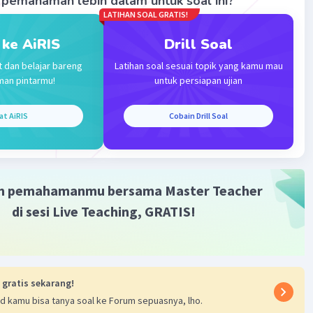
pemahaman lebih dalam untuk soal ini?
LATIHAN SOAL GRATIS!
 ke AiRIS
Drill Soal
t dan belajar bareng
Latihan soal sesuai topik yang kamu mau
Iklan
man pintarmu!
untuk persiapan ujian
at AiRIS
Cobain Drill Soal
m pemahamanmu bersama Master Teacher
di sesi Live Teaching, GRATIS!
 gratis sekarang!
d kamu bisa tanya soal ke Forum sepuasnya, lho.