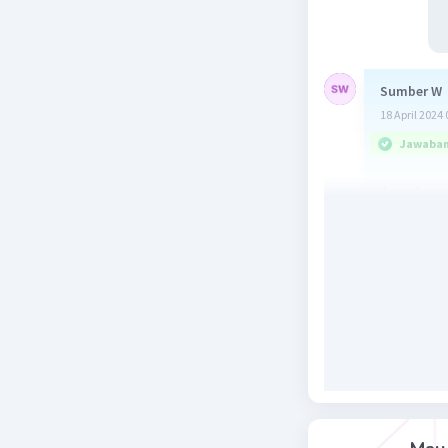
Sumber W
18 April 2024 
Jawaban 
Jawaban y
Pembahas
AT = ting
V = 1/3 x 
= 1/3 x 8 
= 384 c
Beri R