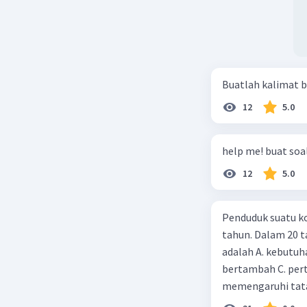
Buatlah kalimat b
12
5.0
help me! buat soal
12
5.0
Penduduk suatu ko
tahun. Dalam 20 
adalah A. kebutuh
bertambah C. per
memengaruhi tata