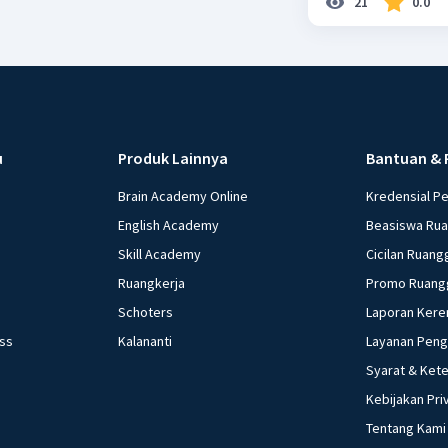
21
0.0
u
Produk Lainnya
Bantuan & 
Brain Academy Online
Kredensial P
English Academy
Beasiswa Ru
Skill Academy
Cicilan Ruang
Ruangkerja
Promo Ruang
Schoters
Laporan Kere
ess
Kalananti
Layanan Pen
Syarat & Ket
Kebijakan Pri
Tentang Kami