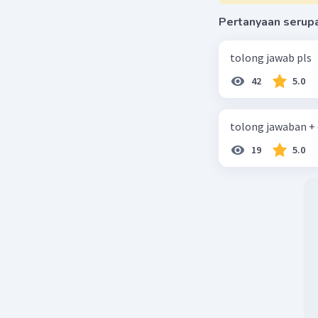
Pertanyaan serup
tolong jawab pls
42
5.0
tolong jawaban +
19
5.0