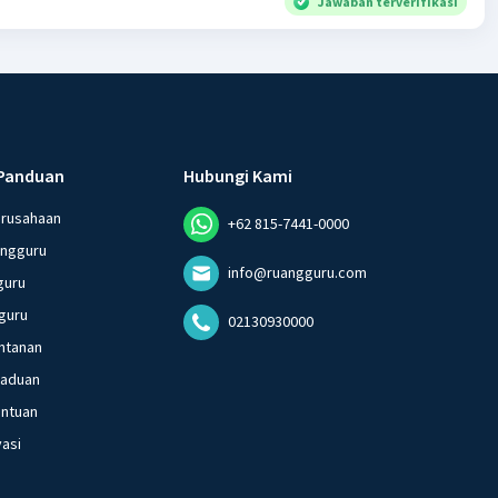
Jawaban terverifikasi
Panduan
Hubungi Kami
erusahaan
+62 815-7441-0000
angguru
info@ruangguru.com
guru
guru
02130930000
ntanan
gaduan
entuan
vasi