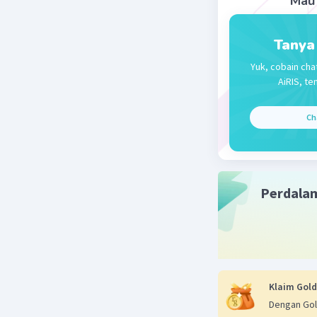
Mau 
Tanya
Yuk, cobain cha
AiRIS, te
Ch
Perdala
Klaim Gold
Dengan Gol