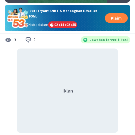
Ikuti Tryout SNBT & Menangkan E-Wallet
100rb
Klaim
Habis dalam
02
:
14
:
02
:
54
2
3
Jawaban terverifikasi
Iklan