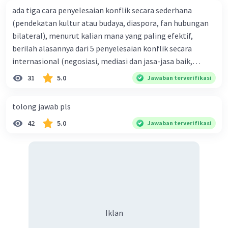
ada tiga cara penyelesaian konflik secara sederhana
(pendekatan kultur atau budaya, diaspora, fan hubungan
bilateral), menurut kalian mana yang paling efektif,
berilah alasannya dari 5 penyelesaian konflik secara
internasional (negosiasi, mediasi dan jasa-jasa baik,
konsiliasi, penyelidikan, dan penyelesaian di bawah
31
5.0
Jawaban terverifikasi
naungan organisasi PBB), menurut kalian mana yang
paling efektif, berilah alasannya
tolong jawab pls
42
5.0
Jawaban terverifikasi
Iklan