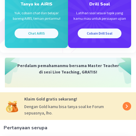
21 Agustus 2024 08:07
Tanya ke AiRIS
Drill Soal
Jawaban terverifikasi
Yuk, cobain chat dan belajar
Latihan soal sesuai topik yang
bareng AiRIS, teman pintarmu!
kamu mau untuk persiapan ujian
Maaf kalo saya salah 🙏🙏, semoga membantu
Iklan
Chat AiRIS
Cobain Drill Soal
Perdalam pemahamanmu bersama Master Teacher
di sesi Live Teaching, GRATIS!
·
0.0
(
0
)
Balas
Beri Rating
Klaim Gold gratis sekarang!
Dengan Gold kamu bisa tanya soal ke Forum
sepuasnya, lho.
Pertanyaan serupa