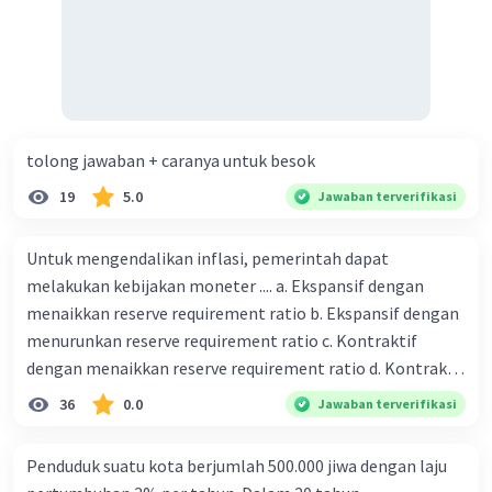
tolong jawaban + caranya untuk besok
19
5.0
Jawaban terverifikasi
Untuk mengendalikan inflasi, pemerintah dapat
melakukan kebijakan moneter .... a. Ekspansif dengan
menaikkan reserve requirement ratio b. Ekspansif dengan
menurunkan reserve requirement ratio c. Kontraktif
dengan menaikkan reserve requirement ratio d. Kontraktif
dengan menurunkan reserve requirement ratio e.
36
0.0
Jawaban terverifikasi
Ekspansif dengan menaikkan tingkat diskonto Bila Bank
Indonesia melakukan kebijakan moneter ekspansif,
Penduduk suatu kota berjumlah 500.000 jiwa dengan laju
ceteris paribus maka .... a. Menimbulkan inflasi di mana