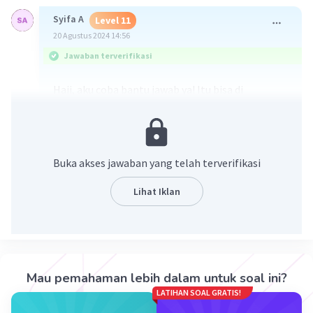
Syifa A
Level 11
20 Agustus 2024 14:56
Jawaban terverifikasi
Haii, aku coba bantu jawab ya! Itu bisa di
sederhankan dengan cara di rasionalkan
Buka akses jawaban yang telah terverifikasi
Lihat Iklan
·
0.0
(
0
)
Balas
Beri Rating
Mau pemahaman lebih dalam untuk soal ini?
LATIHAN SOAL GRATIS!
Ziazan M
Level 73