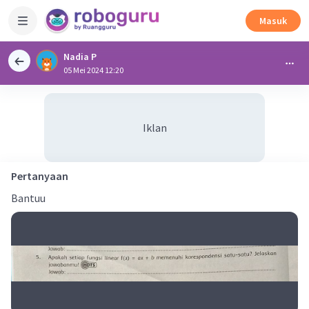
Masuk
Nadia P
05 Mei 2024 12:20
Iklan
Pertanyaan
Bantuu