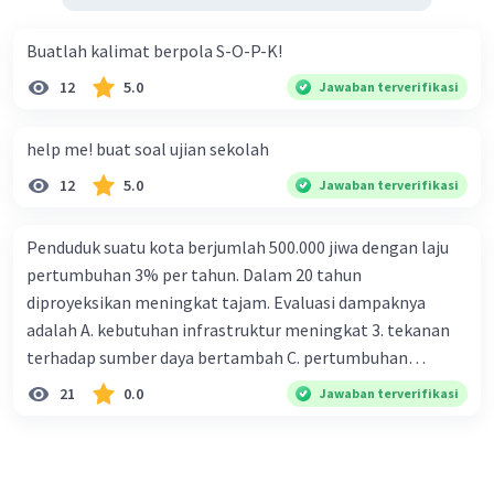
Buatlah kalimat berpola S-O-P-K!
12
5.0
Jawaban terverifikasi
help me! buat soal ujian sekolah
12
5.0
Jawaban terverifikasi
Penduduk suatu kota berjumlah 500.000 jiwa dengan laju
pertumbuhan 3% per tahun. Dalam 20 tahun
diproyeksikan meningkat tajam. Evaluasi dampaknya
adalah A. kebutuhan infrastruktur meningkat 3. tekanan
terhadap sumber daya bertambah C. pertumbuhan
eksponensial berdampak jangka panjang D. tidak
21
0.0
Jawaban terverifikasi
memengaruhi tata ruang E. proyeksi penduduk penting
untuk perencanaan