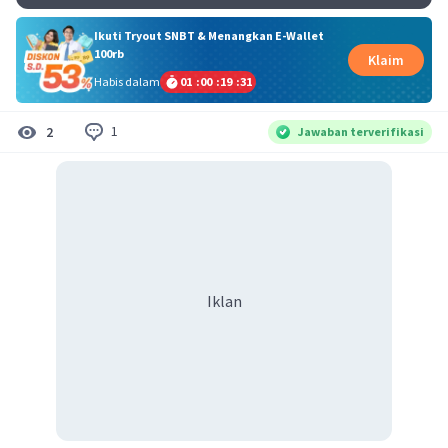
Ikuti Tryout SNBT & Menangkan E-Wallet
100rb
Klaim
Habis dalam
01
:
00
:
19
:
30
1
2
Jawaban terverifikasi
Iklan