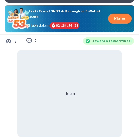
Ikuti Tryout SNBT & Menangkan E-Wallet
100rb
Klaim
Habis dalam
02
:
18
:
54
:
38
2
3
Jawaban terverifikasi
Iklan