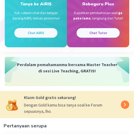
Tanya ke AiRIS
Roboguru Plus
Jadi, nilai a^2 adalah 2601.
Yuk, cobain chat dan belajar
Dapatkan pembahasan soal
ga
Soal 2: Suatu fungsi f dirumuskan f(x) = ax + b dengan f(T)
bareng AiRIS, teman pintarmu!
pake lama
, langsung dari Tutor!
= 3 dan f(-3) = 11.
Chat AiRIS
Chat Tutor
1. Diketahui:
- Fungsi f(x) = ax + b
- f(T) = 3
- f(-3) = 11
Perdalam pemahamanmu bersama Master Teacher
2. Kita dapat membuat sistem persamaan linear dengan
di sesi Live Teaching, GRATIS!
dua persamaan:
f(T) = aT + b = 3
f(-3) = a(-3) + b = 11
Klaim Gold gratis sekarang!
3. Menyelesaikan sistem persamaan linear:
Dengan Gold kamu bisa tanya soal ke Forum
aT + b = 3
sepuasnya, lho.
-3a + b = 11
Dari persamaan pertama, kita dapatkan b = 3 - aT
Substitusikan b ke persamaan kedua:
Pertanyaan serupa
-3a + 3 - aT = 11