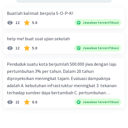
Buatlah kalimat berpola S-O-P-K!
12
5.0
Jawaban terverifikasi
help me! buat soal ujian sekolah
12
5.0
Jawaban terverifikasi
Penduduk suatu kota berjumlah 500.000 jiwa dengan laju
pertumbuhan 3% per tahun. Dalam 20 tahun
diproyeksikan meningkat tajam. Evaluasi dampaknya
adalah A. kebutuhan infrastruktur meningkat 3. tekanan
terhadap sumber daya bertambah C. pertumbuhan
eksponensial berdampak jangka panjang D. tidak
21
0.0
Jawaban terverifikasi
memengaruhi tata ruang E. proyeksi penduduk penting
untuk perencanaan