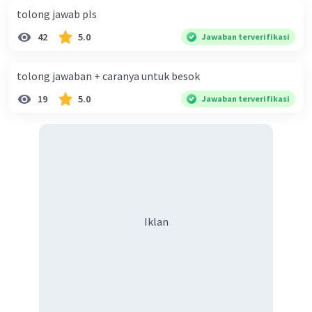
-4a = 8
tolong jawab pls
a = -2
42
5.0
Jawaban terverifikasi
4. Substitusikan nilai a ke persamaan f(x) = ax + b:
f(x) = -2x + 3
tolong jawaban + caranya untuk besok
Jadi, fungsi f(x) = -2x + 3.
19
5.0
Jawaban terverifikasi
·
0.0
(
0
)
Balas
Beri Rating
Thiago P
Level 56
30 Juni 2024 13:46
-2× + 3
Iklan
Iklan
·
0.0
(
0
)
Balas
Beri Rating