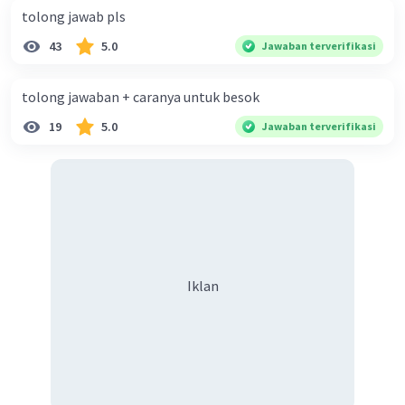
Caranya aku taro dilampiran yaaa
tolong jawab pls
Iklan
43
5.0
Jawaban terverifikasi
tolong jawaban + caranya untuk besok
19
5.0
Jawaban terverifikasi
·
0.0
(
0
)
Balas
Beri Rating
Iklan