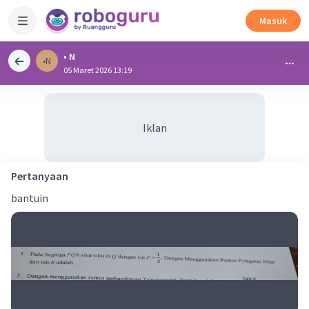
Masuk
• N
•N
05 Maret 2026 13:19
Iklan
Pertanyaan
bantuin