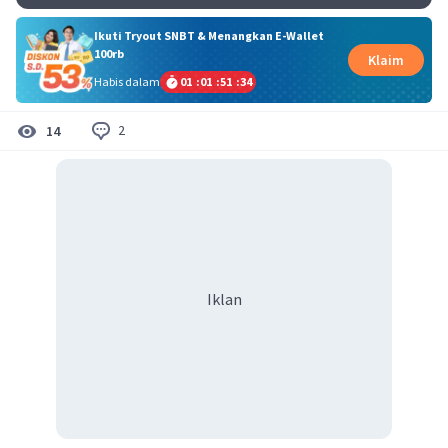
Ikuti Tryout SNBT & Menangkan E-Wallet
100rb
Klaim
Habis dalam
01
:
01
:
51
:
33
2
14
Iklan