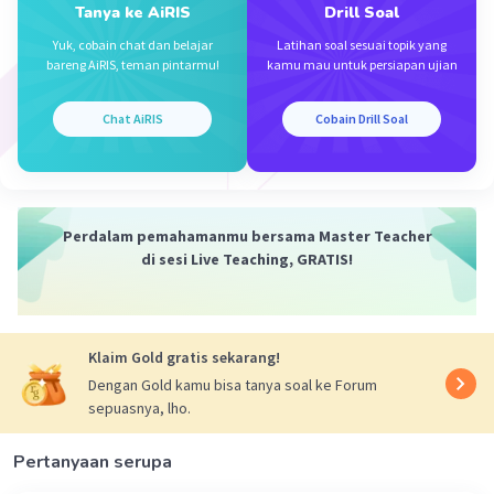
PQ² = 9 - 1
Tanya ke AiRIS
Drill Soal
PQ² = 8
Yuk, cobain chat dan belajar
Latihan soal sesuai topik yang
PQ = √8 = 2√2
bareng AiRIS, teman pintarmu!
kamu mau untuk persiapan ujian
Langkah 3: Menentukan Nilai tan R
•Sisi di depan sudut R adalah PQ 2/2
Chat AiRIS
Cobain Drill Soal
•Sisi di samping sudut R adalah QR = 1
•Rumus tan adalah depan/samping ( de/sa):
Tan R= PQ/QR
Perdalam pemahamanmu bersama Master Teacher
Tan R= 2√2/1
di sesi Live Teaching, GRATIS!
Tan R=2√2
·
0.0
(
0
)
Balas
Beri Rating
Klaim Gold gratis sekarang!
Dengan Gold kamu bisa tanya soal ke Forum
sepuasnya, lho.
Za Z
Level 100
30 April 2026 12:32
Pertanyaan serupa
Jawabannya 2√2