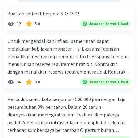
Buatlah kalimat berpola S-O-P-K!
12
5.0
Jawaban terverifikasi
Untuk mengendalikan inflasi, pemerintah dapat
melakukan kebijakan moneter .... a. Ekspansif dengan
menaikkan reserve requirement ratio b. Ekspansif dengan
menurunkan reserve requirement ratio c. Kontraktif
dengan menaikkan reserve requirement ratio d. Kontraktif
dengan menurunkan reserve requirement ratio e.
36
0.0
Jawaban terverifikasi
Ekspansif dengan menaikkan tingkat diskonto Bila Bank
Indonesia melakukan kebijakan moneter ekspansif,
Penduduk suatu kota berjumlah 500.000 jiwa dengan laju
ceteris paribus maka .... a. Menimbulkan inflasi di mana
pertumbuhan 3% per tahun. Dalam 20 tahun
bentuk kurva jumlah uang beredar (penawaran uang) naik
diproyeksikan meningkat tajam. Evaluasi dampaknya
dari kiri bawah ke kanan atas b. Menimbulkan deflasi di
adalah A. kebutuhan infrastruktur meningkat 3. tekanan
mana bentuk kurva jumlah uang beredar (penawaran
terhadap sumber daya bertambah C. pertumbuhan
uang) naik dari kiri bawah ke kanan atas c. Tingkat bunga
eksponensial berdampak jangka panjang D. tidak